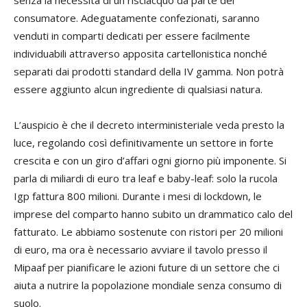
senza la necessità di un risciacquo da parte del
consumatore. Adeguatamente confezionati, saranno
venduti in comparti dedicati per essere facilmente
individuabili attraverso apposita cartellonistica nonché
separati dai prodotti standard della IV gamma. Non potrà
essere aggiunto alcun ingrediente di qualsiasi natura.
L’auspicio è che il decreto interministeriale veda presto la
luce, regolando così definitivamente un settore in forte
crescita e con un giro d’affari ogni giorno più imponente. Si
parla di miliardi di euro tra leaf e baby-leaf: solo la rucola
Igp fattura 800 milioni. Durante i mesi di lockdown, le
imprese del comparto hanno subito un drammatico calo del
fatturato. Le abbiamo sostenute con ristori per 20 milioni
di euro, ma ora è necessario avviare il tavolo presso il
Mipaaf per pianificare le azioni future di un settore che ci
aiuta a nutrire la popolazione mondiale senza consumo di
suolo.