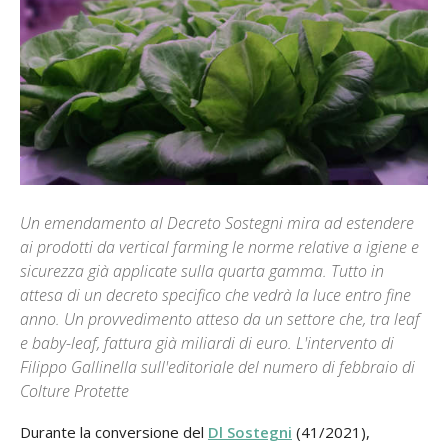
Un emendamento al Decreto Sostegni mira ad estendere
ai prodotti da vertical farming le norme relative a igiene e
sicurezza già applicate sulla quarta gamma. Tutto in
attesa di un decreto specifico che vedrà la luce entro fine
anno. Un provvedimento atteso da un settore che, tra leaf
e baby-leaf, fattura già miliardi di euro. L'intervento di
Filippo Gallinella sull'editoriale del numero di febbraio di
Colture Protette
Durante la conversione del
Dl Sostegni
(41/2021),