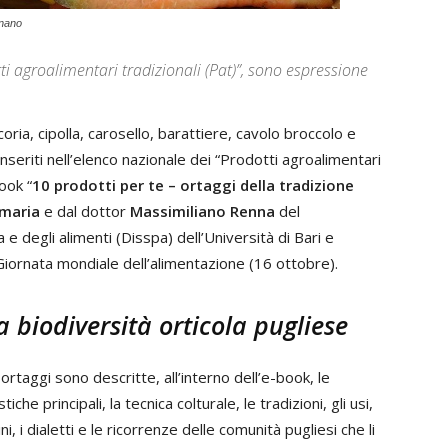
gnano
tti agroalimentari tradizionali (Pat)”, sono espressione
icoria, cipolla, carosello, barattiere, cavolo broccolo e
inseriti nell’elenco nazionale dei “Prodotti agroalimentari
ook “
10 prodotti per te – ortaggi della tradizione
amaria
e dal dottor
Massimiliano Renna
del
 e degli alimenti (Disspa) dell’Università di Bari e
 Giornata mondiale dell’alimentazione (16 ottobre).
a biodiversità orticola pugliese
 ortaggi sono descritte, all’interno dell’e-book, le
tiche principali, la tecnica colturale, le tradizioni, gli usi,
ini, i dialetti e le ricorrenze delle comunità pugliesi che li