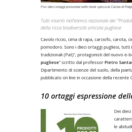
Fra i dieci ortaggi presentati nell'e-book spicca la Carota di Poli
Tutti inseriti nell’elenco nazionale dei “Prodo
della ricca biodiversità orticola pugliese
Cavolo riccio, cima di rapa, carciofo, carota, c
pomodoro. Sono i dieci ortaggi pugliesi, tutti 
tradizionali (Pat)”, protagonisti del nuovo e-b
pugliese
” scritto dal professor
Pietro Sant
Dipartimento di scienze del suolo, della pianta
pubblicato on line in occasione della recente
10 ortaggi espressione dell
Dei dieci
caratteris
le abitud