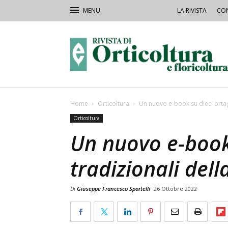
LA RIVISTA
CON
Rivista
Orticoltura
Home
Orticoltura
Un nuovo e-book su dieci ortagg
Orticoltura
Un nuovo e-book 
tradizionali dell
Di
Giuseppe Francesco Sportelli
26 Ottobre 2022