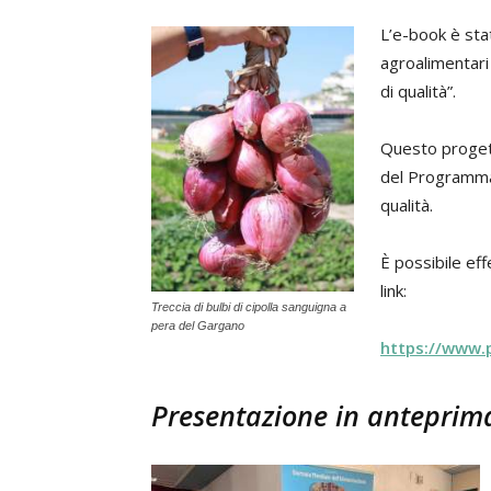
L’e-book è stat
agroalimentari t
di qualità”.
Questo progett
del Programma 
qualità.
È possibile ef
link:
Treccia di bulbi di cipolla sanguigna a
pera del Gargano
https://www.p
Presentazione in anteprima