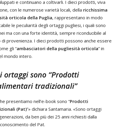
luppati e continuano a coltivarli. I dieci prodotti, viva
one, con le numerose varietà locali, della
ricchissima
sità orticola della Puglia
, rappresentano in modo
abile le peculiarità degli ortaggi pugliesi, i quali sono
ei ma con una forte identità, sempre riconducibile al
io di provenienza. I dieci prodotti possono anche essere
come gli “
ambasciatori della pugliesità orticola
” in
nel mondo intero.
ci ortaggi sono “Prodotti
limentari tradizionali”
 che presentiamo nell’e-book sono “
Prodotti
zionali (Pat)
”» dichiara Santamaria. «Sono ortaggi
generazioni, da ben più dei 25 anni richiesti dalla
riconoscimento del Pat.