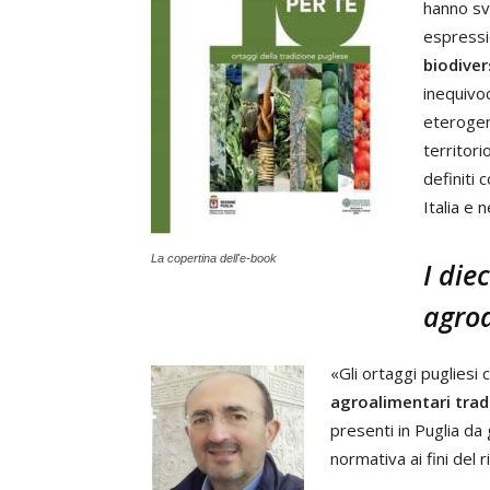
hanno svi
espressi
biodiver
inequivoc
eterogen
territor
definiti 
Italia e 
La copertina dell'e-book
I die
agroa
«Gli ortaggi pugliesi
agroalimentari tradi
presenti in Puglia da 
normativa ai fini del 