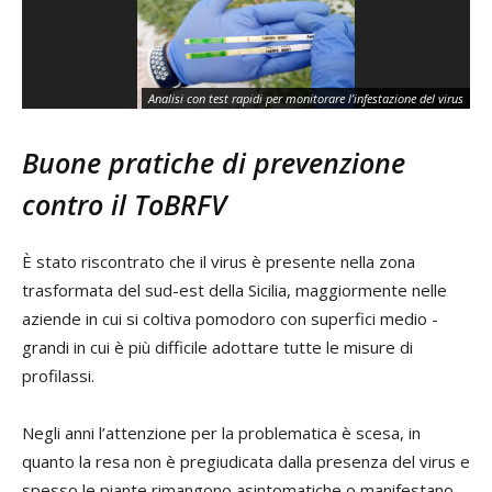
Gr
Analisi con test rapidi per monitorare l’infestazione del virus
ris
Buone pratiche di prevenzione
contro il ToBRFV
È stato riscontrato che il virus è presente nella zona
trasformata del sud-est della Sicilia, maggiormente nelle
aziende in cui si coltiva pomodoro con superfici medio -
grandi in cui è più difficile adottare tutte le misure di
profilassi.
Negli anni l’attenzione per la problematica è scesa, in
quanto la resa non è pregiudicata dalla presenza del virus e
spesso le piante rimangono asintomatiche o manifestano