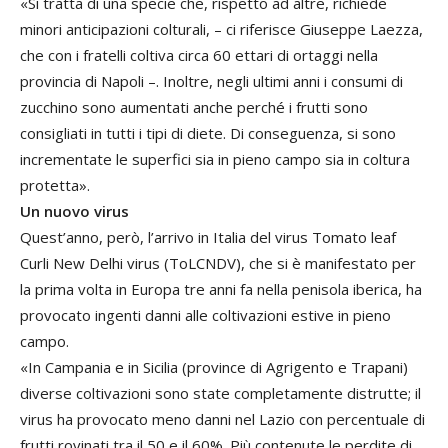
«Si tratta di una specie che, rispetto ad altre, richiede
minori anticipazioni colturali, – ci riferisce Giuseppe Laezza,
che con i fratelli coltiva circa 60 ettari di ortaggi nella
provincia di Napoli –. Inoltre, negli ultimi anni i consumi di
zucchino sono aumentati anche perché i frutti sono
consigliati in tutti i tipi di diete. Di conseguenza, si sono
incrementate le superfici sia in pieno campo sia in coltura
protetta».
Un nuovo virus
Quest’anno, però, l’arrivo in Italia del virus Tomato leaf
Curli New Delhi virus (ToLCNDV), che si è manifestato per
la prima volta in Europa tre anni fa nella penisola iberica, ha
provocato ingenti danni alle coltivazioni estive in pieno
campo.
«In Campania e in Sicilia (province di Agrigento e Trapani)
diverse coltivazioni sono state completamente distrutte; il
virus ha provocato meno danni nel Lazio con percentuale di
frutti rovinati tra il 50 e il 60%. Più contenute le perdite di