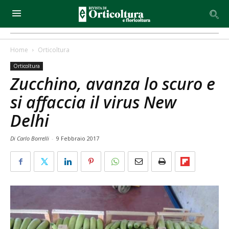
Home
Orticoltura
Orticoltura
Zucchino, avanza lo scuro e
si affaccia il virus New
Delhi
Di Carlo Borrelli
-
9 Febbraio 2017