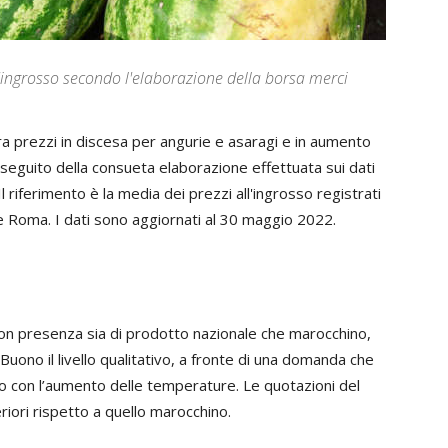
'ingrosso secondo l'elaborazione della borsa merci
a prezzi in discesa per angurie e asaragi e in aumento
 seguito della consueta elaborazione effettuata sui dati
 riferimento è la media dei prezzi all'ingrosso registrati
e Roma. I dati sono aggiornati al 30 maggio 2022.
con presenza sia di prodotto nazionale che marocchino,
 Buono il livello qualitativo, a fronte di una domanda che
 con l’aumento delle temperature. Le quotazioni del
eriori rispetto a quello marocchino.