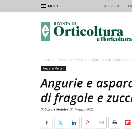
LA RIVISTA
CON
Rivista
Orticoltura
Home
Prezzi e Mercati
Angurie e asparagi in calo,
Prezzi e Mercati
Angurie e asparag
di fragole e zuc
Di
Colture Protette
31 Maggio 2022