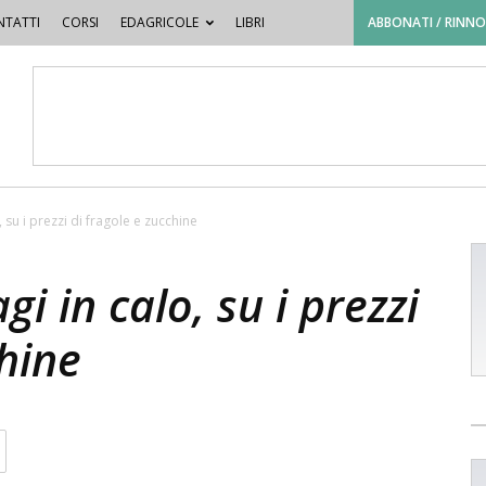
TATTI
CORSI
EDAGRICOLE
LIBRI
ABBONATI / RINN
 su i prezzi di fragole e zucchine
i in calo, su i prezzi
chine