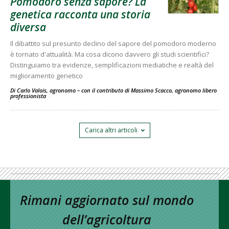
Pomodoro senza sapore? La
genetica racconta una storia
diversa
Il dibattito sul presunto declino del sapore del pomodoro moderno
è tornato d'attualità. Ma cosa dicono davvero gli studi scientifici?
Distinguiamo tra evidenze, semplificazioni mediatiche e realtà del
miglioramento genetico
Di Carlo Valois, agronomo – con il contributo di Massimo Scacco, agronomo libero
professionista
-
Carica altri articoli
Rimani aggiornato sul mondo
dell’agricoltura