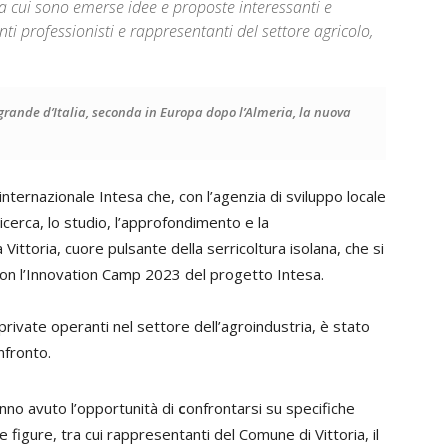
da cui sono emerse idee e proposte interessanti e
nti professionisti e rappresentanti del settore agricolo,
 grande d’Italia, seconda in Europa dopo l’Almeria, la nuova
nternazionale Intesa che, con l’agenzia di sviluppo locale
 ricerca, lo studio, l’approfondimento e la
a Vittoria, cuore pulsante della serricoltura isolana, che si
 con l’Innovation Camp 2023 del progetto Intesa.
 private operanti nel settore dell’agroindustria, è stato
nfronto.
hanno avuto l’opportunità di
c
onfrontarsi su specifiche
figure, tra cui rappresentanti del Comune di Vittoria, il