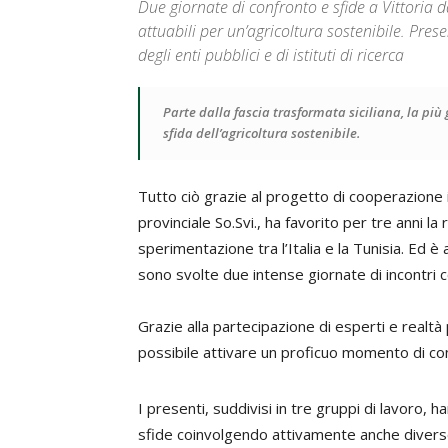
Due giornate di confronto e sfide a Vittoria 
attuabili per un’agricoltura sostenibile. Prese
degli enti pubblici e di istituti di ricerca
Parte dalla fascia trasformata siciliana, la più
sfida dell’agricoltura sostenibile.
Tutto ciò grazie al progetto di cooperazione i
provinciale So.Svi., ha favorito per tre anni la
sperimentazione tra l’Italia e la Tunisia. Ed è 
sono svolte due intense giornate di incontri
Grazie alla partecipazione di esperti e realtà
possibile attivare un proficuo momento di co
I presenti, suddivisi in tre gruppi di lavoro, 
sfide coinvolgendo attivamente anche diverse 