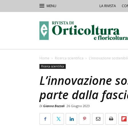
LA RIVISTA
CON
Rivista
Orticoltura
Home
Ricerca scientifica
L’innovazione sostenibil
Ricerca scientifica
L’innovazione so
parte dalla fasc
Di
Gianna Bozzali
26 Giugno 2023