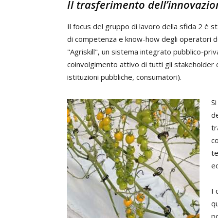
Il trasferimento dell’innovazio
Il focus del gruppo di lavoro della sfida 2 è s
di competenza e know-how degli operatori del
"Agriskill", un sistema integrato pubblico-priv
coinvolgimento attivo di tutti gli stakeholde
istituzioni pubbliche, consumatori).
Si
de
tr
c
te
ec
I 
qu
po