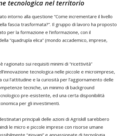
ne tecnologica nel territorio
tato intorno alla questione “Come incrementare il livello
la fascia trasformata?”. Il gruppo di lavoro ha proposto
ato per la formazione e l’informazione, con il
r della “quadrupla elica” (mondo accademico, imprese,
 è ragionato sui requisiti minimi di “ricettività”
ll’innovazione tecnologica nelle piccole e microimprese,
a cui l’attitudine e la curiosità per l’aggiornamento delle
ompetenze tecniche, un minimo di background
cnologico pre-esistente, ed una certa disponibilità
onomica per gli investimenti.
destinatari principali delle azioni di Agriskill sarebbero
indi le micro e piccole imprese con risorse umane
ssibilmente “giovani” e appassionate di tecnologia,