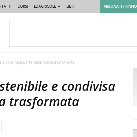
TATTI
CORSI
EDAGRICOLE
LIBRI
ABBONATI / RINN
e e condivisa parte dalla fascia trasformata
stenibile e condivisa
ia trasformata