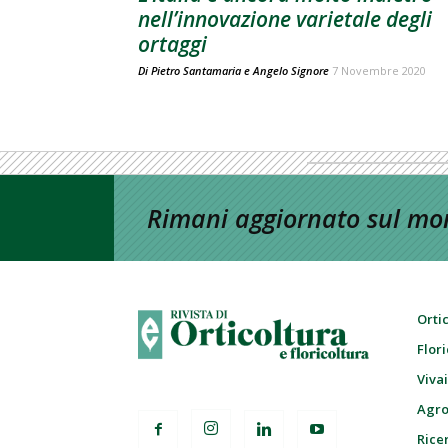
nell’innovazione varietale degli
ortaggi
Di
Pietro Santamaria
e
Angelo Signore
7 Novembre 2020
Rimani aggiornato sul mon
Orti
Flor
Viva
Agro
Ricer