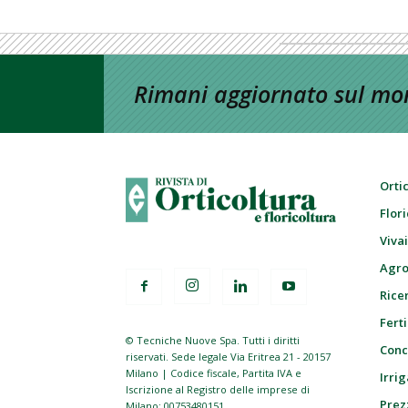
Rimani aggiornato sul mon
Orti
Flor
Viva
Agro
Ricer
Ferti
© Tecniche Nuove Spa. Tutti i diritti
Conc
riservati. Sede legale Via Eritrea 21 - 20157
Milano | Codice fiscale, Partita IVA e
Irrig
Iscrizione al Registro delle imprese di
Prez
Milano: 00753480151