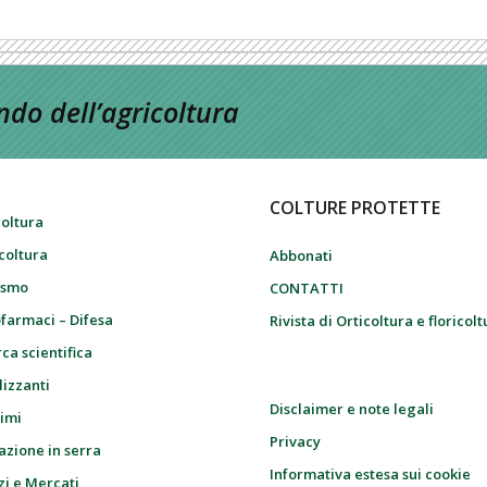
do dell’agricoltura
COLTURE PROTETTE
coltura
icoltura
Abbonati
ismo
CONTATTI
farmaci – Difesa
Rivista di Orticoltura e floricol
ca scientifica
lizzanti
Disclaimer e note legali
imi
Privacy
azione in serra
Informativa estesa sui cookie
zi e Mercati