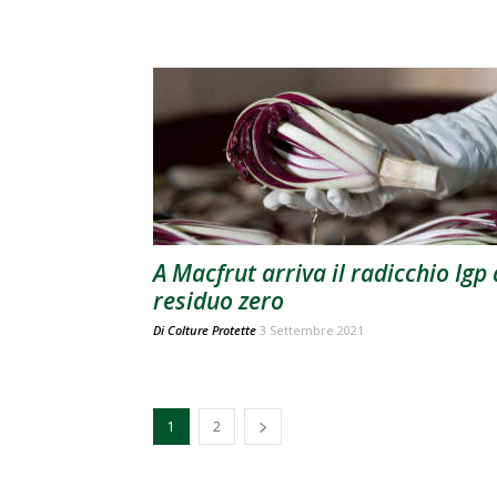
A Macfrut arriva il radicchio Igp 
residuo zero
Di
Colture Protette
3 Settembre 2021
1
2