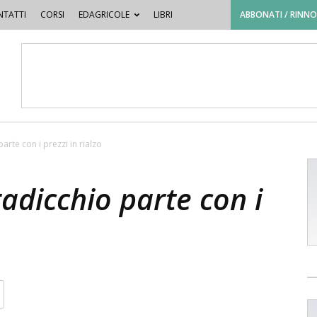
TATTI
CORSI
EDAGRICOLE
LIBRI
ABBONATI / RINN
arte con i prezzi in rialzo
radicchio parte con i