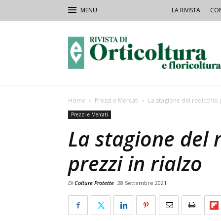
LA RIVISTA
CON
Rivista
Orticoltura
Home
Prezzi e Mercati
La stagione del radicchio p
Prezzi e Mercati
La stagione del 
prezzi in rialzo
Di
Colture Protette
28 Settembre 2021