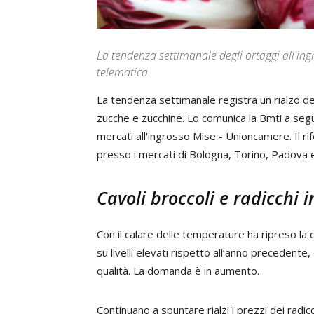
La tendenza settimanale degli ortaggi all'in
telematica
La tendenza settimanale registra un rialzo dei
zucche e zucchine. Lo comunica la Bmti a segu
mercati all'ingrosso Mise - Unioncamere. Il rif
presso i mercati di Bologna, Torino, Padova 
Cavoli broccoli e radicchi
Con il calare delle temperature ha ripreso la 
su livelli elevati rispetto all’anno precedente
qualità. La domanda è in aumento.
Continuano a spuntare rialzi i prezzi dei radic