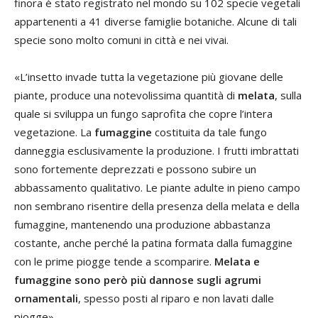
finora è stato registrato nel mondo su 102 specie vegetali
appartenenti a 41 diverse famiglie botaniche. Alcune di tali
specie sono molto comuni in città e nei vivai.
«L’insetto invade tutta la vegetazione più giovane delle
piante, produce una notevolissima quantità di
melata
, sulla
quale si sviluppa un fungo saprofita che copre l’intera
vegetazione. La
fumaggine
costituita da tale fungo
danneggia esclusivamente la produzione. I frutti imbrattati
sono fortemente deprezzati e possono subire un
abbassamento qualitativo. Le piante adulte in pieno campo
non sembrano risentire della presenza della melata e della
fumaggine, mantenendo una produzione abbastanza
costante, anche perché la patina formata dalla fumaggine
con le prime piogge tende a scomparire.
Melata e
fumaggine sono però più dannose sugli agrumi
ornamentali
, spesso posti al riparo e non lavati dalle
piogge».