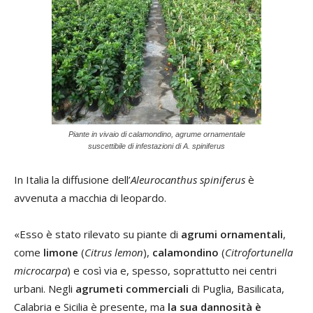
Piante in vivaio di calamondino, agrume ornamentale
suscettibile di infestazioni di A. spiniferus
In Italia la diffusione dell’
Aleurocanthus spiniferus
è
avvenuta a macchia di leopardo.
«Esso è stato rilevato su piante di
agrumi ornamentali
,
come
limone
(
Citrus lemon
),
calamondino
(
Citrofortunella
microcarpa
) e così via e, spesso, soprattutto nei centri
urbani. Negli
agrumeti commerciali
di Puglia, Basilicata,
Calabria e Sicilia è presente, ma
la sua dannosità è