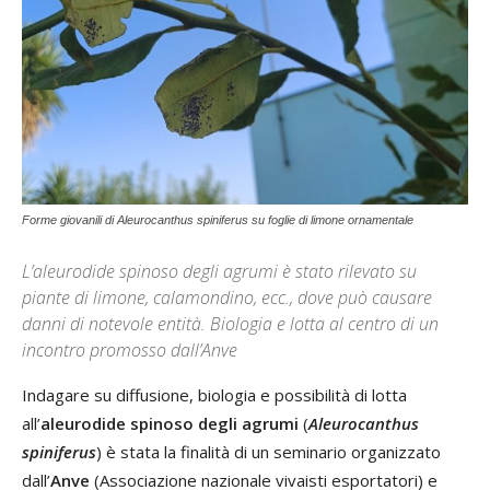
Forme giovanili di Aleurocanthus spiniferus su foglie di limone ornamentale
L’aleurodide spinoso degli agrumi è stato rilevato su
piante di limone, calamondino, ecc., dove può causare
danni di notevole entità. Biologia e lotta al centro di un
incontro promosso dall’Anve
Indagare su diffusione, biologia e possibilità di lotta
all’
aleurodide spinoso degli agrumi
(
Aleurocanthus
spiniferus
) è stata la finalità di un seminario organizzato
dall’
Anve
(Associazione nazionale vivaisti esportatori) e