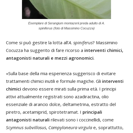
Esemplare di Serangium montazerii preda adulto di A.
spiniferus (foto di Massimino Cocuzza)
Come si può gestire la lotta all’
A. spiniferus
? Massimino
Cocuzza ha suggerito di fare ricorso a
interventi chimici,
antagonisti naturali e mezzi agronomici
.
«Sulla base della mia esperienza suggerisco di evitare
trattamenti chimici inutili e formule magiche. Gli
interventi
chimici
devono essere mirati sulla prima età. I principi
attivi attualmente registrati sono azadiractina, olio
essenziale di arancio dolce, deltametrina, estratto del
piretro, acetamiprid, spirotetramat. I
principali
antagonisti naturali
rilevati sono i coccinellidi, come
Scymnus subvillosus
,
Campyloneura virgula
e, soprattutto,