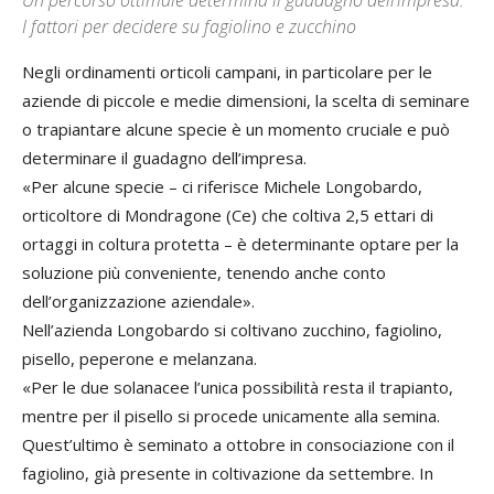
Un percorso ottimale determina il guadagno dell’impresa.
I fattori per decidere su fagiolino e zucchino
Negli ordinamenti orticoli campani, in particolare per le
aziende di piccole e medie dimensioni, la scelta di seminare
o trapiantare alcune specie è un momento cruciale e può
determinare il guadagno dell’impresa.
«Per alcune specie – ci riferisce Michele Longobardo,
orticoltore di Mondragone (Ce) che coltiva 2,5 ettari di
ortaggi in coltura protetta – è determinante optare per la
soluzione più conveniente, tenendo anche conto
dell’organizzazione aziendale».
Nell’azienda Longobardo si coltivano zucchino, fagiolino,
pisello, peperone e melanzana.
«Per le due solanacee l’unica possibilità resta il trapianto,
mentre per il pisello si procede unicamente alla semina.
Quest’ultimo è seminato a ottobre in consociazione con il
fagiolino, già presente in coltivazione da settembre. In