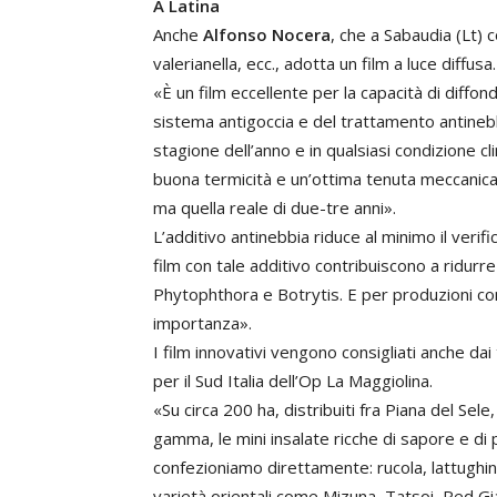
A Latina
Anche
Alfonso Nocera
, che a Sabaudia (Lt) c
valerianella, ecc., adotta un film a luce diffusa.
«È un film eccellente per la capacità di diffo
sistema antigoccia e del trattamento antineb
stagione dell’anno e in qualsiasi condizione cl
buona termicità e un’ottima tenuta meccanica,
ma quella reale di due-tre anni».
L’additivo antinebbia riduce al minimo il verifi
film con tale additivo contribuiscono a ridurre
Phytophthora e Botrytis. E per produzioni come
importanza».
I film innovativi vengono consigliati anche da
per il Sud Italia dell’Op La Maggiolina.
«Su circa 200 ha, distribuiti fra Piana del Sel
gamma, le mini insalate ricche di sapore e di 
confezioniamo direttamente: rucola, lattughino
varietà orientali come Mizuna, Tatsoi, Red Gia