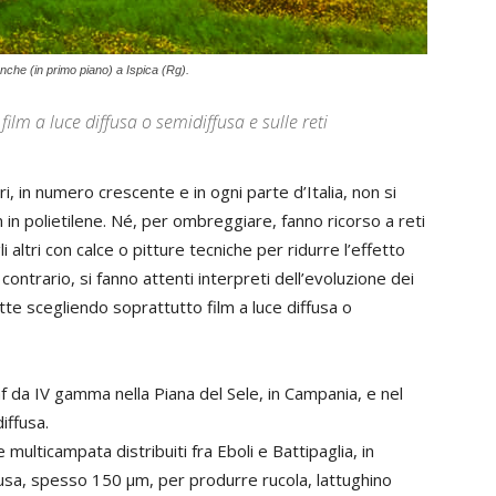
anche (in primo piano) a Ispica (Rg).
film a luce diffusa o semidiffusa e sulle reti
ri, in numero crescente e in ogni parte d’Italia, non si
lm in polietilene. Né, per ombreggiare, fanno ricorso a reti
 altri con calce o pitture tecniche per ridurre l’effetto
contrario, si fanno attenti interpreti dell’evoluzione dei
tette scegliendo soprattutto film a luce diffusa o
f da IV gamma nella Piana del Sele, in Campania, e nel
iffusa.
multicampata distribuiti fra Eboli e Battipaglia, in
iffusa, spesso 150 µm, per produrre rucola, lattughino