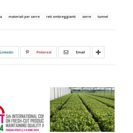
sa
materiali per serre
reti ombreggianti
serre
tunnel
Linkedin
Pinterest
Email