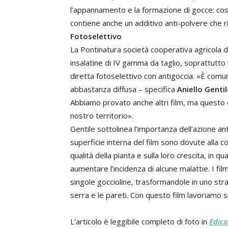
l’appannamento e la formazione di gocce: così 
contiene anche un additivo anti-polvere che ri
Fotoselettivo
La Pontinatura società cooperativa agricola d
insalatine di IV gamma da taglio, soprattutto va
diretta fotoselettivo con antigoccia. «È comun
abbastanza diffusa – specifica
Aniello Gentil
Abbiamo provato anche altri film, ma questo ci
nostro territorio».
Gentile sottolinea l’importanza dell’azione an
superficie interna del film sono dovute alla
qualità della pianta e sulla loro crescita, in 
aumentare l’incidenza di alcune malattie. I fil
singole goccioline, trasformandole in uno strat
serra e le pareti. Con questo film lavoriamo si
L'articolo è leggibile completo di foto in
Edico