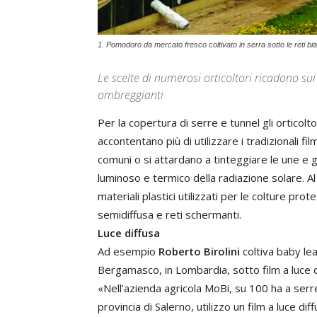
1. Pomodoro da mercato fresco coltivato in serra sotto le reti bi
Le scelte di numerosi orticoltori ricadono sui 
ombreggianti
Per la copertura di serre e tunnel gli orticolto
accontentano più di utilizzare i tradizionali fi
comuni o si attardano a tinteggiare le une e gli
luminoso e termico della radiazione solare. Al 
materiali plastici utilizzati per le colture pro
semidiffusa e reti schermanti.
Luce diffusa
Ad esempio
Roberto Birolini
coltiva baby lea
Bergamasco, in Lombardia, sotto film a luce d
«Nell’azienda agricola MoBi, su 100 ha a serre 
provincia di Salerno, utilizzo un film a luce d