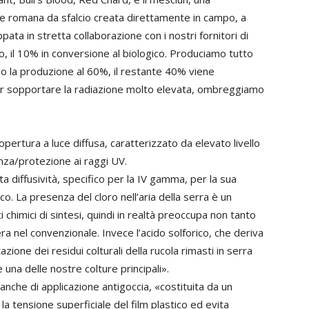
 e romana da sfalcio creata direttamente in campo, a
ata in stretta collaborazione con i nostri fornitori di
o, il 10% in conversione al biologico. Produciamo tutto
iamo la produzione al 60%, il restante 40% viene
 per sopportare la radiazione molto elevata, ombreggiamo
copertura a luce diffusa, caratterizzato da elevato livello
nza/protezione ai raggi UV.
ta diffusività, specifico per la IV gamma, per la sua
rico. La presenza del cloro nell’aria della serra è un
i chimici di sintesi, quindi in realtà preoccupa non tanto
ra nel convenzionale. Invece l’acido solforico, che deriva
zione dei residui colturali della rucola rimasti in serra
è una delle nostre colture principali».
anche di applicazione antigoccia, «costituita da un
la tensione superficiale del film plastico ed evita