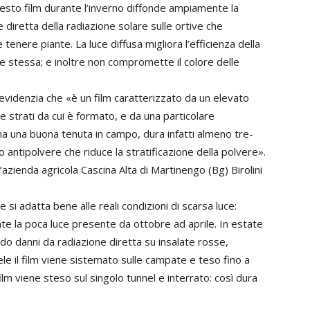
Questo film durante l’inverno diffonde ampiamente la
e diretta della radiazione solare sulle ortive che
tenere piante. La luce diffusa migliora l’efficienza della
ce stessa; e inoltre non compromette il colore delle
ni evidenzia che «è un film caratterizzato da un elevato
ue strati da cui è formato, e da una particolare
ha una buona tenuta in campo, dura infatti almeno tre-
vo antipolvere che riduce la stratificazione della polvere».
’azienda agricola Cascina Alta di Martinengo (Bg) Birolini
e si adatta bene alle reali condizioni di scarsa luce:
ente la poca luce presente da ottobre ad aprile. In estate
ando danni da radiazione diretta su insalate rosse,
ele il film viene sistemato sulle campate e teso fino a
ilm viene steso sul singolo tunnel e interrato: così dura