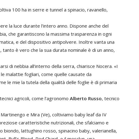
oltiva 100 ha in serre e tunnel a spinacio, ravanello,
ndere la luce durante l’intero anno. Dispone anche del
bia, che garantiscono la massima trasparenza in ogni
imatica, e del dispositivo antipolvere. Inoltre vanta una
 tanto è vero che la sua durata nominale è di un anno,
carsi di nebbia all’interno della serra, chiarisce Nocera. «I
 le malattie fogliari, come quelle causate da
 le mie la tutela della qualità delle foglie è di primaria
i tecnici agricoli, come l’agronomo
Alberto Russo
, tecnico
e, Martinengo e Mira (Ve), coltiviamo baby leaf da IV
preziose caratteristiche nutrizionali, che sfalciamo e
 biondo, lattughino rosso, spinacino baby, valerianella,
nt, Bull’s Blood, Red Chard, e il mesclun, una