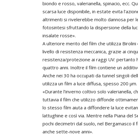
biondo e rosso, valerianella, spinacio, ecc. 
scarsa luce disponibile, in estate evita l’azion
altrimenti si rivelerebbe molto dannosa per le 
fotosintesi sfruttando la dispersione della lu
insalate rosse».
A ulteriore merito del film che utilizza Biroli
livello di resistenza meccanica, grazie ai cinq
resistenza/protezione ai raggi UV: pertanto 
quattro anni. Inoltre il film contiene un additi
Anche nei 30 ha occupati da tunnel singoli dell
utilizza un film a luce diffusa, spesso 200 µm.
«Durante l’inverno coltivo solo valerianella, ch
tuttavia il film che utilizzo diffonde ottimam
lo stesso film aiuta a diffondere la luce evit
lattughine e così via. Mentre nella Piana del S
pochi decimetri dal suolo, nel Bergamasco il f
anche sette-nove anni».