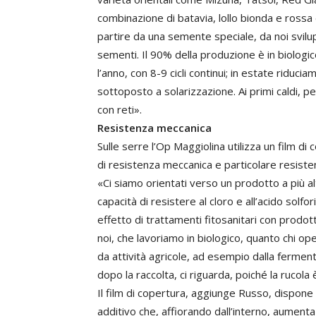
combinazione di batavia, lollo bionda e rossa
partire da una semente speciale, da noi svilupp
sementi. Il 90% della produzione è in biologic
l’anno, con 8-9 cicli continui; in estate riduc
sottoposto a solarizzazione. Ai primi caldi,
con reti».
Resistenza meccanica
Sulle serre l’Op Maggiolina utilizza un film di 
di resistenza meccanica e particolare resiste
«Ci siamo orientati verso un prodotto a più al
capacità di resistere al cloro e all’acido solfo
effetto di trattamenti fitosanitari con prodott
noi, che lavoriamo in biologico, quanto chi ope
da attività agricole, ad esempio dalla fermenta
dopo la raccolta, ci riguarda, poiché la rucola 
Il film di copertura, aggiunge Russo, dispone 
additivo che, affiorando dall’interno, aumenta 