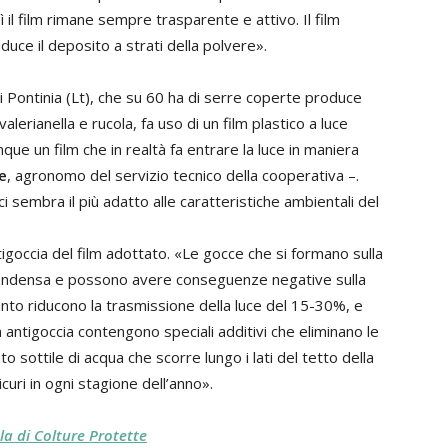
il film rimane sempre trasparente e attivo. Il film
duce il deposito a strati della polvere».
i Pontinia (Lt), che su 60 ha di serre coperte produce
lerianella e rucola, fa uso di un film plastico a luce
que un film che in realtà fa entrare la luce in maniera
e
, agronomo del servizio tecnico della cooperativa –.
 sembra il più adatto alle caratteristiche ambientali del
tigoccia del film adottato. «Le gocce che si formano sulla
 condensa e possono avere conseguenze negative sulla
quanto riducono la trasmissione della luce del 15-30%, e
m antigoccia contengono speciali additivi che eliminano le
o sottile di acqua che scorre lungo i lati del tetto della
curi in ogni stagione dell’anno».
la di Colture Protette