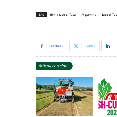
TAG
film a luce diffusa
IV gamma
luce diffu
Facebook
Twitter
Articoli correlati