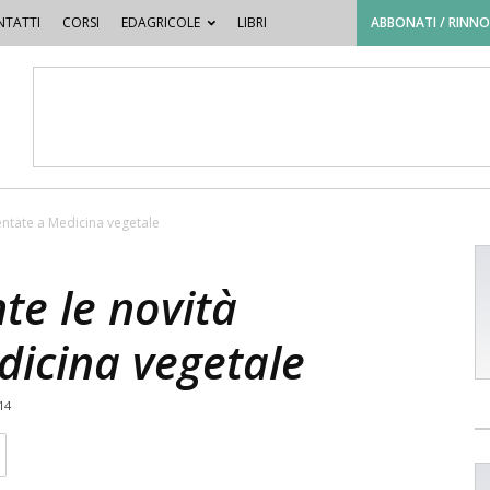
TATTI
CORSI
EDAGRICOLE
LIBRI
ABBONATI / RINN
entate a Medicina vegetale
te le novità
dicina vegetale
14