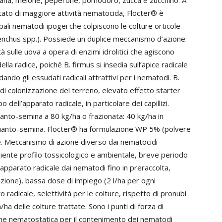
nzana, melone, peperone, pomodoro, zucca e zucchino. A
tato di maggiore attività nematocida, Flocter® è
ipali nematodi ipogei che colpiscono le colture orticole
enchus spp.). Possiede un duplice meccanismo d’azione:
tà sulle uova a opera di enzimi idrolitici che agiscono
ella radice, poiché B. firmus si insedia sull’apice radicale
dando gli essudati radicali attrattivi per i nematodi. B.
 di colonizzazione del terreno, elevato effetto starter
 dell’apparato radicale, in particolare dei capillizi.
ianto-semina a 80 kg/ha o frazionata: 40 kg/ha in
pianto-semina. Flocter® ha formulazione WP 5% (polvere
e. Meccanismo di azione diverso dai nematocidi
aciente profilo tossicologico e ambientale, breve periodo
l’apparato radicale dai nematodi fino in preraccolta,
gazione), bassa dose di impiego (2 l/ha per ogni
 radicale, selettività per le colture, rispetto di pronubi
/ha delle colture trattate. Sono i punti di forza di
e nematostatica per il contenimento dei nematodi