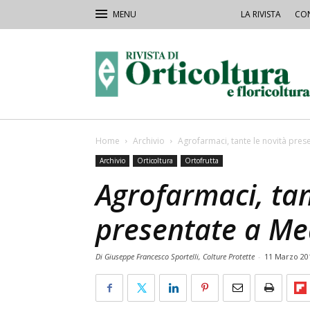
LA RIVISTA
CON
Rivista
Orticoltura
Home
Archivio
Agrofarmaci, tante le novità pres
Archivio
Orticoltura
Ortofrutta
Agrofarmaci, tan
presentate a Me
Di Giuseppe Francesco Sportelli, Colture Protette
-
11 Marzo 20