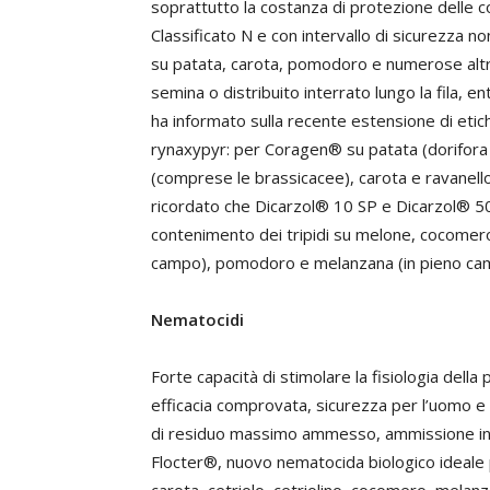
soprattutto la costanza di protezione delle co
Classificato N e con intervallo di sicurezza 
su patata, carota, pomodoro e numerose altre 
semina o distribuito interrato lungo la fila, e
ha informato sulla recente estensione di etich
rynaxypyr: per Coragen® su patata (dorifora e
(comprese le brassicacee), carota e ravanello,
ricordato che Dicarzol® 10 SP e Dicarzol® 50 
contenimento dei tripidi su melone, cocomero 
campo), pomodoro e melanzana (in pieno cam
Nematocidi
Forte capacità di stimolare la fisiologia della
efficacia comprovata, sicurezza per l’uomo e 
di residuo massimo ammesso, ammissione in agr
Flocter®, nuovo nematocida biologico ideale 