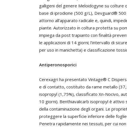
galligeni del genere Meloidogyne su colture 
base di iprodione (500 g/L), Devguard® 500 
attorno all’apparato radicale e, quindi, impe
piante. Autorizzato in coltura protetta su po
impiega da post trapianto con finalità preventi
le applicazioni di 14 giorni; l’intervallo di sic
per uso in manichetta) e classificazione tossi
Antiperonosporici
Cerexagri ha presentato Vintage® C Disperss
e di contatto, costituito da rame metallo (37,
isopropyl (1,75%), classificato Xn-Nocivo, a
10 giorni). Benthiavalicarb isopropyl è attiv
della contaminazione degli organi. Le propriet
proteggere la superficie inferiore delle foglie 
Penetra rapidamente nei tessuti, per cui no