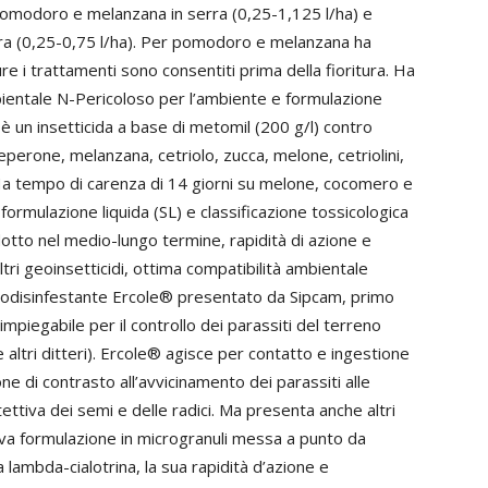
u pomodoro e melanzana in serra (0,25-1,125 l/ha) e
erra (0,25-0,75 l/ha). Per pomodoro e melanzana ha
ure i trattamenti sono consentiti prima della fioritura. Ha
bientale N-Pericoloso per l’ambiente e formulazione
un insetticida a base di metomil (200 g/l) contro
eperone, melanzana, cetriolo, zucca, melone, cetriolini,
 Ha tempo di carenza di 14 giorni su melone, cocomero e
a formulazione liquida (SL) e classificazione tossicologica
otto nel medio-lungo termine, rapidità di azione e
tri geoinsetticidi, ottima compatibilità ambientale
 geodisinfestante Ercole® presentato da Sipcam, primo
impiegabile per il controllo dei parassiti del terreno
i e altri ditteri). Ercole® agisce per contatto e ingestione
ne di contrasto all’avvicinamento dei parassiti alle
tettiva dei semi e delle radici. Ma presenta anche altri
tiva formulazione in microgranuli messa a punto da
la lambda-cialotrina, la sua rapidità d’azione e