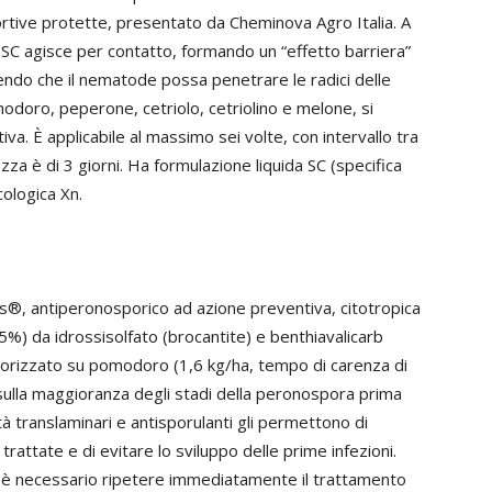
ortive protette, presentato da Cheminova Agro Italia. A
SC agisce per contatto, formando un “effetto barriera”
dendo che il nematode possa penetrare le radici delle
modoro, peperone, cetriolo, cetriolino e melone, si
va. È applicabile al massimo sei volte, con intervallo tra
urezza è di 3 giorni. Ha formulazione liquida SC (specifica
cologica Xn.
®, antiperonosporico ad azione preventiva, citotropica
5%) da idrossisolfato (brocantite) e benthiavalicarb
utorizzato su pomodoro (1,6 kg/ha, tempo di carenza di
o sulla maggioranza degli stadi della peronospora prima
à translaminari e antisporulanti gli permettono di
trattate e di evitare lo sviluppo delle prime infezioni.
n è necessario ripetere immediatamente il trattamento