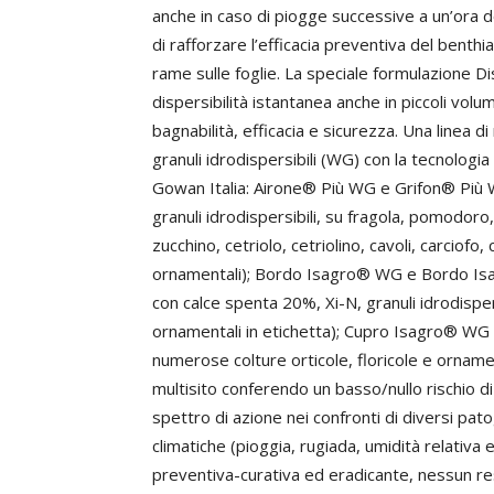
anche in caso di piogge successive a un’ora 
di rafforzare l’efficacia preventiva del benthi
rame sulle foglie. La speciale formulazione
dispersibilità istantanea anche in piccoli volum
bagnabilità, efficacia e sicurezza. Una linea di
granuli idrodispersibili (WG) con la tecnologi
Gowan Italia: Airone® Più WG e Grifon® Più
granuli idrodispersibili, su fragola, pomodoro,
zucchino, cetriolo, cetriolino, cavoli, carciofo
ornamentali); Bordo Isagro® WG e Bordo Isa
con calce spenta 20%, Xi-N, granuli idrodispers
ornamentali in etichetta); Cupro Isagro® WG (
numerose colture orticole, floricole e ornament
multisito conferendo un basso/nullo rischio 
spettro di azione nei confronti di diversi pato
climatiche (pioggia, rugiada, umidità relativa 
preventiva-curativa ed eradicante, nessun re