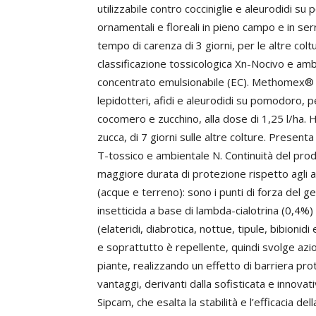
utilizzabile contro cocciniglie e aleurodidi s
ornamentali e floreali in pieno campo e in s
tempo di carenza di 3 giorni, per le altre colt
classificazione tossicologica Xn-Nocivo e am
concentrato emulsionabile (EC). Methomex® è 
lepidotteri, afidi e aleurodidi su pomodoro, p
cocomero e zucchino, alla dose di 1,25 l/ha.
zucca, di 7 giorni sulle altre colture. Present
T-tossico e ambientale N. Continuità del prod
maggiore durata di protezione rispetto agli al
(acque e terreno): sono i punti di forza del
insetticida a base di lambda-cialotrina (0,4%) 
(elateridi, diabrotica, nottue, tipule, bibionid
e soprattutto è repellente, quindi svolge azio
piante, realizzando un effetto di barriera pro
vantaggi, derivanti dalla sofisticata e innova
Sipcam, che esalta la stabilità e l’efficacia del