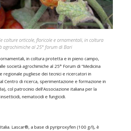
le colture orticole, floricole e ornamentali, in coltura
tà agrochimiche al 25° forum di Bari
 e ornamentali, in coltura protetta e in pieno campo,
le società agrochimiche al 25° Forum di “Medicina
 regionale pugliese dei tecnici e ricercatori in
dal Centro di ricerca, sperimentazione e formazione in
), col patrocinio dell’Associazione italiana per la
nsetticidi, nematocidi e fungicidi.
alia. Lascar®, a base di pyriproxyfen (100 g/l), è