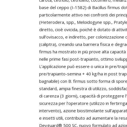
carota, cetriolo, cetriolino, cocomero, mela
base del ceppo (I-1582) di Bacillus firmus do
particolarmente attivo nei confronti dei princ
(Heterodera, spp., Meloidogyne spp., Pratyl
diretto, cioè ovicida, poiché è dotato di attivi
sull’ovisacco, e indiretto, per colonizzazione d
(caliptra), creando una barriera fisica e degra
firmus ha mostrato in più prove alta capacità
nelle prime fasi post-trapianto, ottimo sviluppo
L’applicazione può essere o unica in pre/trap
pre/trapianto-semina + 40 kg/ha in post tra
bagnabile) con B. firmus sotto forma di spor
standard, ampia finestra di utilizzo, soddisf
di carenza (3 giorni), capacità di proteggere 
sicurezza per l’operatore (utilizzo in fertirri
intervento), azione biostimolante sull’apparato
e insetti utili, contributo ad aumentare la resa
Devguard® 500 SC, nuovo formulato ad azion