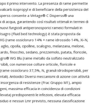
dopo il primo intervento. La presenza di rame permette
avalicarb isopropyl e di beneficiare della persistenza del
 Disperss consente a Vintage® C Disperss® una
i di acqua, garantendo così risultati ottimali in termini di
 nuovi fungicidi antiperonosporici rameici formulati in
a Isagro (Fluid bed technology) è stata proposta da
 WG (rame ossicloruro 14% + rame idrossido 14%, Xi-N,
 aglio, cipolla, cipolline, scalogno, melanzana, melone,
, cardo, finocchio, sedano, prezzemolo, patata, floricole,
gro® WG Blu (rame metallo da solfato neutralizzato
ibili, con numerose colture orticole, floricole e
rame ossicloruro 37,5%, N, granuli idrodispersibili, per
ali). Antioidici Diversi meccanismi di azione con attività
di insorgenza di resistenze (Frac Gruppo M1), ampio
geni, massima efficacia in coincidenza di condizioni
elevata) predisponenti le infezioni, elevata efficacia
siduo e nessun Lmr previsto, nessuna classificazione