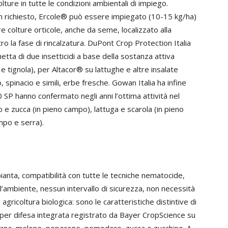
lture in tutte le condizioni ambientali di impiego.
non richiesto, Ercole® può essere impiegato (10-15 kg/ha)
colture orticole, anche da seme, localizzato alla
ntro la fase di rincalzatura. DuPont Crop Protection Italia
etta di due insetticidi a base della sostanza attiva
 tignola), per Altacor® su lattughe e altre insalate
 spinacio e simili, erbe fresche. Gowan Italia ha infine
SP hanno confermato negli anni l’ottima attività nel
e zucca (in pieno campo), lattuga e scarola (in pieno
po e serra).
 pianta, compatibilità con tutte le tecniche nematocide,
l’ambiente, nessun intervallo di sicurezza, non necessità
icoltura biologica: sono le caratteristiche distintive di
per difesa integrata registrato da Bayer CropScience su