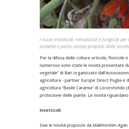
I nuovi insetticidi, nematocidi e fungicidi per 
protetta e pieno campo proposti dalle socie
Per la difesa delle colture orticole, floricole
numerose sono state le novità presentate dal
vegetale” di Bari organizzato dall’Associazione
agricoltura - partner Europe Direct Puglia e 
agricoltura “Basile Caramia” di Locorotondo (Ba
protezione delle piante. Le novità riguardano i
Insetticidi
Due le novità proposte da Makhteshim Agan It