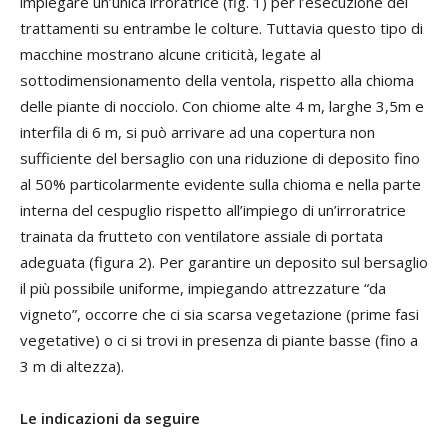
impiegare un’unica irroratrice (fig. 1) per l’esecuzione dei
trattamenti su entrambe le colture. Tuttavia questo tipo di
macchine mostrano alcune criticità, legate al
sottodimensionamento della ventola, rispetto alla chioma
delle piante di nocciolo. Con chiome alte 4 m, larghe 3,5m e
interfila di 6 m, si può arrivare ad una copertura non
sufficiente del bersaglio con una riduzione di deposito fino
al 50% particolarmente evidente sulla chioma e nella parte
interna del cespuglio rispetto all’impiego di un’irroratrice
trainata da frutteto con ventilatore assiale di portata
adeguata (figura 2). Per garantire un deposito sul bersaglio
il più possibile uniforme, impiegando attrezzature “da
vigneto”, occorre che ci sia scarsa vegetazione (prime fasi
vegetative) o ci si trovi in presenza di piante basse (fino a
3 m di altezza).
Le indicazioni da seguire