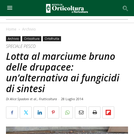
Home
Archivio
Archivio
Orticoltura
Ortofrutta
SPECIALE PESCO
Lotta al marciume bruno
delle drupacee:
un’alternativa ai fungicidi
di sintesi
Di Alice Spadoni et al., Frutticoltura
-
28 Luglio 2014