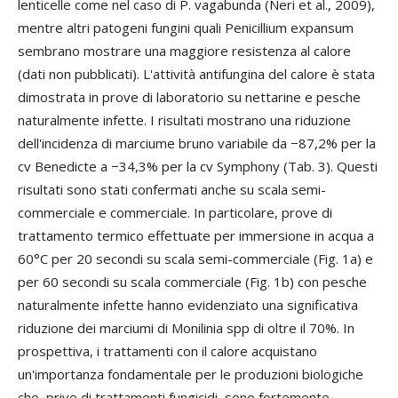
lenticelle come nel caso di P. vagabunda (Neri et al., 2009),
mentre altri patogeni fungini quali Penicillium expansum
sembrano mostrare una maggiore resistenza al calore
(dati non pubblicati). L'attività antifungina del calore è stata
dimostrata in prove di laboratorio su nettarine e pesche
naturalmente infette. I risultati mostrano una riduzione
dell'incidenza di marciume bruno variabile da −87,2% per la
cv Benedicte a −34,3% per la cv Symphony (Tab. 3). Questi
risultati sono stati confermati anche su scala semi-
commerciale e commerciale. In particolare, prove di
trattamento termico effettuate per immersione in acqua a
60°C per 20 secondi su scala semi-commerciale (Fig. 1a) e
per 60 secondi su scala commerciale (Fig. 1b) con pesche
naturalmente infette hanno evidenziato una significativa
riduzione dei marciumi di Monilinia spp di oltre il 70%. In
prospettiva, i trattamenti con il calore acquistano
un'importanza fondamentale per le produzioni biologiche
che, prive di trattamenti fungicidi, sono fortemente