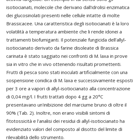
isotiocianati, molecole che derivano dall'idrolisi enzimatica
dei glucosinolati presenti nelle cellule intatte di molte
Brassicacee. Una caratteristica degli isotiocianati è la loro
volatilità a temperatura ambiente che li rende idonei a
trattamenti biofumiganti. Il potenziale fungicida dell'allyl-
isotiocianato derivato da farine disoleate di Brassica
carinata è stato saggiato nei confronti di M. laxa in prove
sia in vitro che in vivo ottenendo risultati promettenti.
Frutti di pesca sono stati inoculati artificialmente con una
sospensione conidica di M. laxa e successivamente esposti
per 3 ore a vapori di allyl-isotiocianato alla concentrazione
di 0,04 mg/l. I frutti trattati dopo 4 gg a 20°C
presentavano un'inibizione del marciume bruno di oltre il
90% (Tab. 2). Inoltre, non erano visibili sintomi di
fitotossicità e l'analisi dei residui di allyl-isotiocianato ha
evidenziato valori del composto al disotto del limite di
rilevabilità dello strumento.