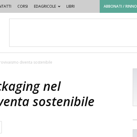
TATTI
CORSI
EDAGRICOLE
LIBRI
ABBONATI / RINN
orovivaismo diventa sostenibile
ckaging nel
venta sostenibile