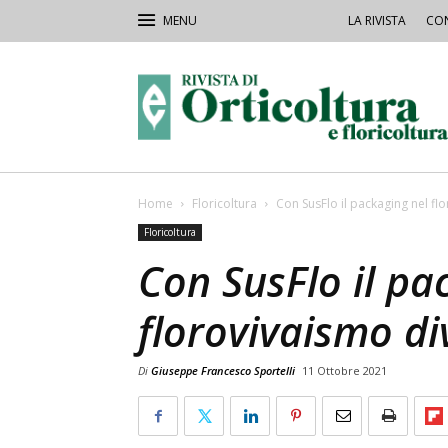
LA RIVISTA
CON
Rivista
Orticoltura
Home
Floricoltura
Con SusFlo il packaging nel fl
Floricoltura
Con SusFlo il pa
florovivaismo di
Di
Giuseppe Francesco Sportelli
11 Ottobre 2021