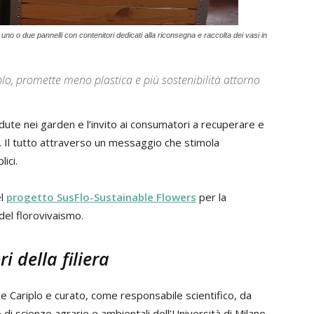
 uno o due pannelli con contenitori dedicati alla riconsegna e raccolta dei vasi in
lo, promette meno plastica e più sostenibilità attorno
ute nei garden e l’invito ai consumatori a recuperare e
ica. Il tutto attraverso un messaggio che stimola
ici.
el
progetto SusFlo-Sustainable Flowers
per la
del florovivaismo.
i della filiera
e Cariplo e curato, come responsabile scientifico, da
di scienze agrarie e ambientali dell’Università di Milano,