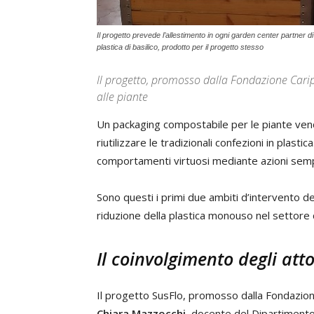
Il progetto prevede l’allestimento in ogni garden center partner di
plastica di basilico, prodotto per il progetto stesso
Il progetto, promosso dalla Fondazione Carip
alle piante
Un packaging compostabile per le piante vend
riutilizzare le tradizionali confezioni in plast
comportamenti virtuosi mediante azioni sempl
Sono questi i primi due ambiti d’intervento d
riduzione della plastica monouso nel settore 
Il coinvolgimento degli attor
Il progetto SusFlo, promosso dalla Fondazion
Chiara Mazzocchi
, docente del Dipartimento 