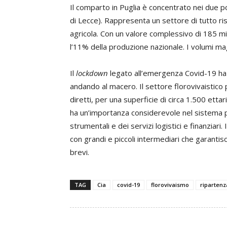
Il comparto in Puglia è concentrato nei due poli
di Lecce). Rappresenta un settore di tutto ris
agricola. Con un valore complessivo di 185 mili
l’11% della produzione nazionale. I volumi magg
Il
lockdown
legato all’emergenza Covid-19 ha b
andando al macero. Il settore florovivaistico 
diretti, per una superficie di circa 1.500 ettar
ha un’importanza considerevole nel sistema p
strumentali e dei servizi logistici e finanziari
con grandi e piccoli intermediari che garantis
brevi.
TAG
Cia
covid-19
florovivaismo
ripartenz