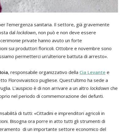
i per l’emergenza sanitaria. Il settore, già gravemente
osta dal
lockdown
, non può e non deve essere
 cerimonie private hanno avuto un forte
oni sui produttori floricoli. Ottobre e novembre sono
ssiamo permetterci un'ulteriore battuta di arresto».
Noia
, responsabile organizzativo della
Cia Levante
e
tto Florovivaistico pugliese. Quest'ultimo ha sede a
Puglia. L’auspicio è di non arrivare a un altro
lockdown
che
proprio nel periodo di commemorazione dei defunti.
bilità di tutti: «Cittadini e imprenditori agricoli in
zioni. Bisogna ora porre in atto tutti gli strumenti di
zzeramento di un importante settore economico del