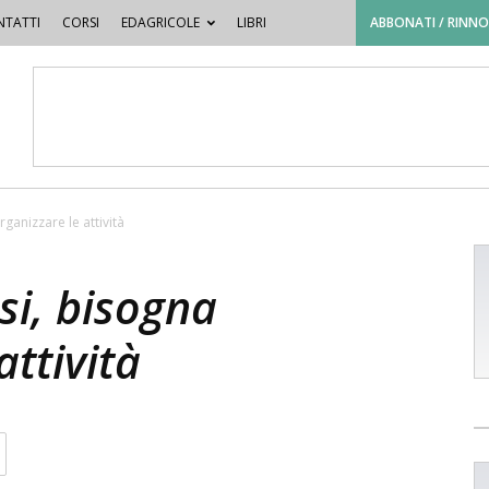
TATTI
CORSI
EDAGRICOLE
LIBRI
ABBONATI / RINN
organizzare le attività
isi, bisogna
attività