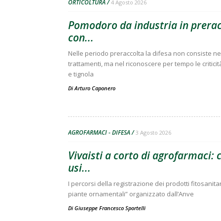
ORTICOLTURA
4 Agosto 2026
Pomodoro da industria in preracc
con...
Nelle periodo preraccolta la difesa non consiste nell
trattamenti, ma nel riconoscere per tempo le criticit
e tignola
Di
Arturo Caponero
AGROFARMACI - DIFESA
3 Agosto 2026
Vivaisti a corto di agrofarmaci:
usi...
I percorsi della registrazione dei prodotti fitosanitar
piante ornamentali” organizzato dall’Anve
Di
Giuseppe Francesco Sportelli