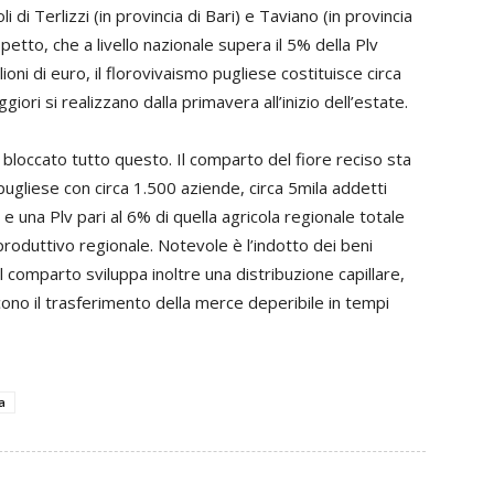
 di Terlizzi (in provincia di Bari) e Taviano (in provincia
petto, che a livello nazionale supera il 5% della Plv
oni di euro, il florovivaismo pugliese costituisce circa
iori si realizzano dalla primavera all’inizio dell’estate.
loccato tutto questo. Il comparto del fiore reciso sta
pugliese con circa 1.500 aziende, circa 5mila addetti
i e una Plv pari al 6% di quella agricola regionale totale
roduttivo regionale. Notevole è l’indotto dei beni
. Il comparto sviluppa inoltre una distribuzione capillare,
cono il trasferimento della merce deperibile in tempi
a