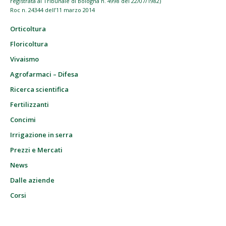
registrata al Tribunale di Bologna n. 4998 del 22/07/1982)
Roc n. 24344 dell’11 marzo 2014
Orticoltura
Floricoltura
Vivaismo
Agrofarmaci – Difesa
Ricerca scientifica
Fertilizzanti
Concimi
Irrigazione in serra
Prezzi e Mercati
News
Dalle aziende
Corsi