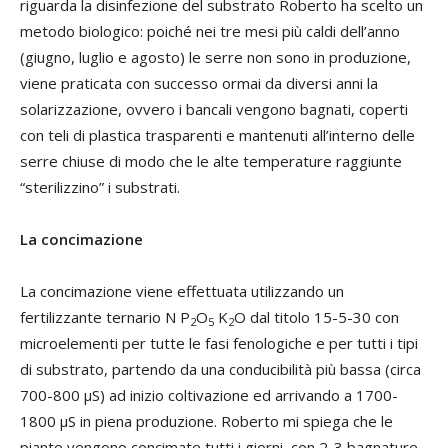
riguarda la disinfezione del substrato Roberto ha scelto un
metodo biologico: poiché nei tre mesi più caldi dell’anno
(giugno, luglio e agosto) le serre non sono in produzione,
viene praticata con successo ormai da diversi anni la
solarizzazione, ovvero i bancali vengono bagnati, coperti
con teli di plastica trasparenti e mantenuti all’interno delle
serre chiuse di modo che le alte temperature raggiunte
“sterilizzino” i substrati.
La concimazione
La concimazione viene effettuata utilizzando un
fertilizzante ternario N P
O
K
O dal titolo 15-5-30 con
2
5
2
microelementi per tutte le fasi fenologiche e per tutti i tipi
di substrato, partendo da una conducibilità più bassa (circa
700-800 µS) ad inizio coltivazione ed arrivando a 1700-
1800 µS in piena produzione. Roberto mi spiega che le
piante vengono concimate tutti i giorni, con 2-3 bagnature