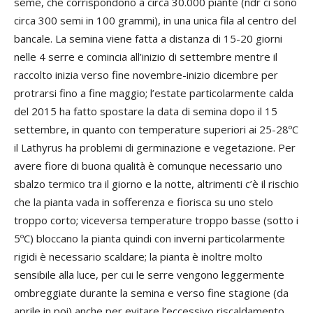
seme, che corrispondono a circa 30.000 piante (ndr ci sono
circa 300 semi in 100 grammi), in una unica fila al centro del
bancale. La semina viene fatta a distanza di 15-20 giorni
nelle 4 serre e comincia all’inizio di settembre mentre il
raccolto inizia verso fine novembre-inizio dicembre per
protrarsi fino a fine maggio; l’estate particolarmente calda
del 2015 ha fatto spostare la data di semina dopo il 15
settembre, in quanto con temperature superiori ai 25-28ºC
il Lathyrus ha problemi di germinazione e vegetazione. Per
avere fiore di buona qualità è comunque necessario uno
sbalzo termico tra il giorno e la notte, altrimenti c’è il rischio
che la pianta vada in sofferenza e fiorisca su uno stelo
troppo corto; viceversa temperature troppo basse (sotto i
5ºC) bloccano la pianta quindi con inverni particolarmente
rigidi è necessario scaldare; la pianta è inoltre molto
sensibile alla luce, per cui le serre vengono leggermente
ombreggiate durante la semina e verso fine stagione (da
aprile in poi) anche per evitare l’eccessivo riscaldamento