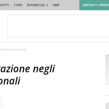
TATTI
CORSI
EDAGRICOLE
LIBRI
ABBONATI / RINN
ambienti meridionali
vazione negli
onali