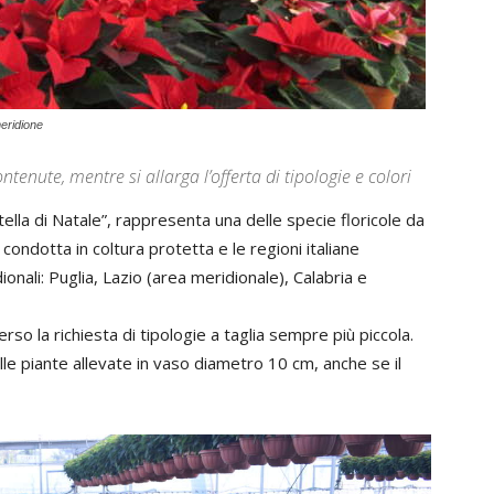
meridione
tenute, mentre si allarga l’offerta di tipologie e colori
tella di Natale”, rappresenta una delle specie floricole da
 condotta in coltura protetta e le regioni italiane
ali: Puglia, Lazio (area meridionale), Calabria e
rso la richiesta di tipologie a taglia sempre più piccola.
lle piante allevate in vaso diametro 10 cm, anche se il