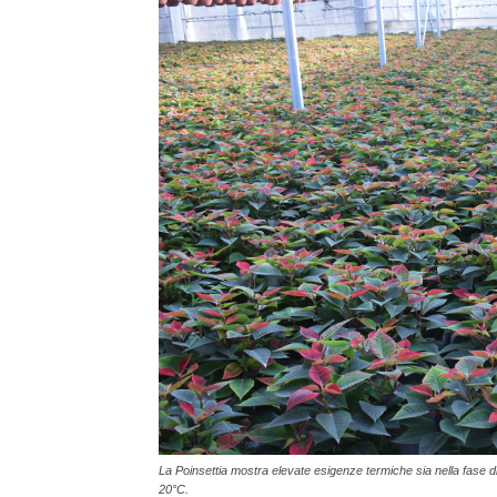
La Poinsettia mostra elevate esigenze termiche sia nella fase di
20°C.