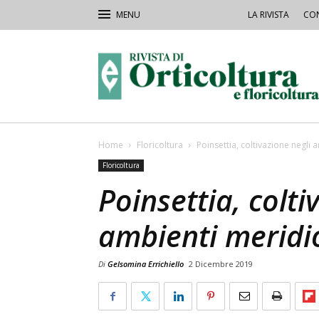
LA RIVISTA
CON
Rivista
Orticoltura
Home
Floricoltura
Poinsettia, coltivazione negli 
Floricoltura
Poinsettia, colti
ambienti meridi
Di
Gelsomina Errichiello
2 Dicembre 2019