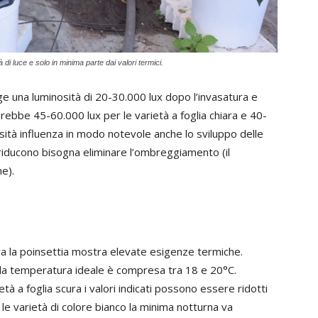
 di luce e solo in minima parte dai valori termici.
ge una luminosità di 20-30.000 lux dopo l’invasatura e
rebbe 45-60.000 lux per le varietà a foglia chiara e 40-
osità influenza in modo notevole anche lo sviluppo delle
i riducono bisogna eliminare l’ombreggiamento (il
e).
itura la poinsettia mostra elevate esigenze termiche.
ee la temperatura ideale è compresa tra 18 e 20°C.
tà a foglia scura i valori indicati possono essere ridotti
 le varietà di colore bianco la minima notturna va