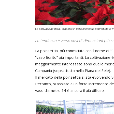
La coltivazione della Poinsettia in Italia si effettua soprattutto al 
La tendenza è verso vasi di dimensioni più con
La poinsettia, più conosciuta con il nome di “S
“vaso fiorito” più importanti. La coltivazione è
maggiormente interessate sono quelle meridion
Campania (soprattutto nella Piana del Sele).
Il mercato della poinsettia si sta evolvendo ve
Pertanto, si assiste a un forte incremento de
vaso diametro 14 è ancora il più diffuso.