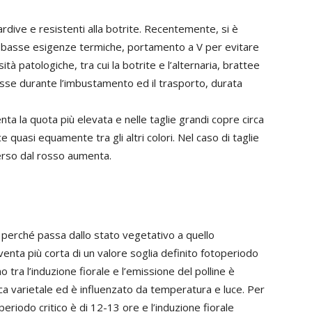
ardive e resistenti alla botrite. Recentemente, si è
no basse esigenze termiche, portamento a V per evitare
ità patologiche, tra cui la botrite e l’alternaria, brattee
esse durante l’imbustamento ed il trasporto, durata
nta la quota più elevata e nelle taglie grandi copre circa
ce quasi equamente tra gli altri colori. Nel caso di taglie
iverso dal rosso aumenta.
o perché passa dallo stato vegetativo a quello
enta più corta di un valore soglia definito fotoperiodo
o tra l’induzione fiorale e l’emissione del polline è
ica varietale ed è influenzato da temperatura e luce. Per
eriodo critico è di 12-13 ore e l’induzione fiorale