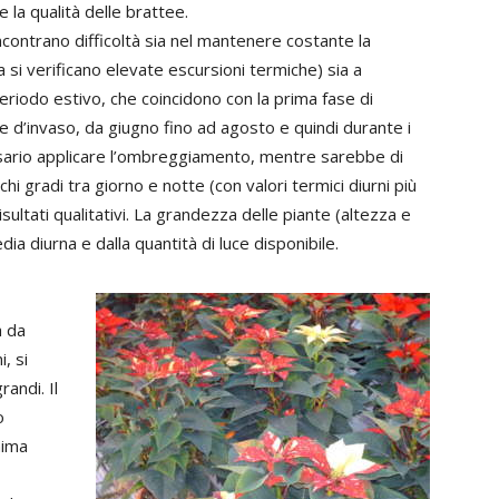
 la qualità delle brattee.
 incontrano difficoltà sia nel mantenere costante la
a si verificano elevate escursioni termiche) sia a
riodo estivo, che coincidono con la prima fase di
se d’invaso, da giugno fino ad agosto e quindi durante i
essario applicare l’ombreggiamento, mentre sarebbe di
i gradi tra giorno e notte (con valori termici diurni più
isultati qualitativi. La grandezza delle piante (altezza e
a diurna e dalla quantità di luce disponibile.
a da
i, si
andi. Il
o
nima