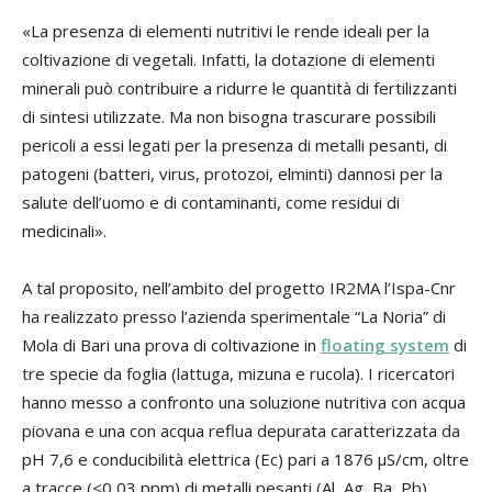
«La presenza di elementi nutritivi le rende ideali per la
coltivazione di vegetali. Infatti, la dotazione di elementi
minerali può contribuire a ridurre le quantità di fertilizzanti
di sintesi utilizzate. Ma non bisogna trascurare possibili
pericoli a essi legati per la presenza di metalli pesanti, di
patogeni (batteri, virus, protozoi, elminti) dannosi per la
salute dell’uomo e di contaminanti, come residui di
medicinali».
A tal proposito, nell’ambito del progetto IR2MA l’Ispa-Cnr
ha realizzato presso l’azienda sperimentale “La Noria” di
Mola di Bari una prova di coltivazione in
floating system
di
tre specie da foglia (lattuga, mizuna e rucola). I ricercatori
hanno messo a confronto una soluzione nutritiva con acqua
piovana e una con acqua reflua depurata caratterizzata da
pH 7,6 e conducibilità elettrica (Ec) pari a 1876 μS/cm, oltre
a tracce (<0,03 ppm) di metalli pesanti (Al, Ag, Ba, Pb).