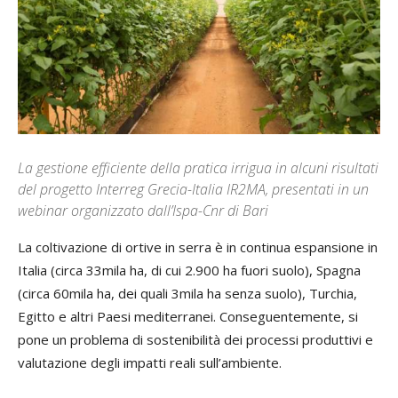
La gestione efficiente della pratica irrigua in alcuni risultati
del progetto Interreg Grecia-Italia IR2MA, presentati in un
webinar organizzato dall’Ispa-Cnr di Bari
La coltivazione di ortive in serra è in continua espansione in
Italia (circa 33mila ha, di cui 2.900 ha fuori suolo), Spagna
(circa 60mila ha, dei quali 3mila ha senza suolo), Turchia,
Egitto e altri Paesi mediterranei. Conseguentemente, si
pone un problema di sostenibilità dei processi produttivi e
valutazione degli impatti reali sull’ambiente.