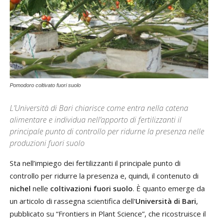
Pomodoro coltivato fuori suolo
L’Università di Bari chiarisce come entra nella catena
alimentare e individua nell’apporto di fertilizzanti il
principale punto di controllo per ridurne la presenza nelle
produzioni fuori suolo
Sta nell’impiego dei fertilizzanti il principale punto di
controllo per ridurre la presenza e, quindi, il contenuto di
nichel
nelle
coltivazioni fuori suolo
. È quanto emerge da
un articolo di rassegna scientifica dell'
Università di Bari
,
pubblicato su “Frontiers in Plant Science”, che ricostruisce il