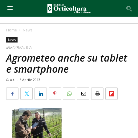
Home
News
News
INFORMATICA
Agrometeo anche su tablet
e smartphone
Di b.t.
-
5 Aprile 2013