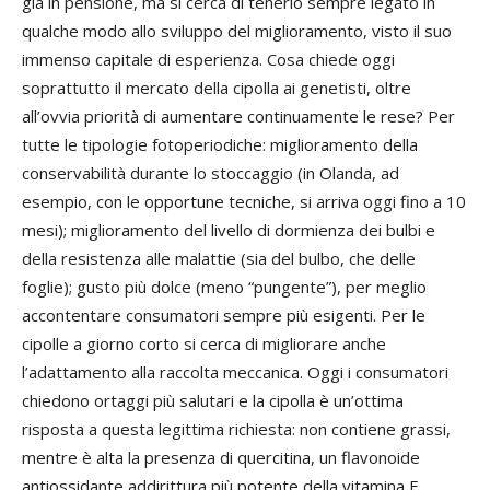
già in pensione, ma si cerca di tenerlo sempre legato in
qualche modo allo sviluppo del miglioramento, visto il suo
immenso capitale di esperienza. Cosa chiede oggi
soprattutto il mercato della cipolla ai genetisti, oltre
all’ovvia priorità di aumentare continuamente le rese? Per
tutte le tipologie fotoperiodiche: miglioramento della
conservabilità durante lo stoccaggio (in Olanda, ad
esempio, con le opportune tecniche, si arriva oggi fino a 10
mesi); miglioramento del livello di dormienza dei bulbi e
della resistenza alle malattie (sia del bulbo, che delle
foglie); gusto più dolce (meno “pungente”), per meglio
accontentare consumatori sempre più esigenti. Per le
cipolle a giorno corto si cerca di migliorare anche
l’adattamento alla raccolta meccanica. Oggi i consumatori
chiedono ortaggi più salutari e la cipolla è un’ottima
risposta a questa legittima richiesta: non contiene grassi,
mentre è alta la presenza di quercitina, un flavonoide
antiossidante addirittura più potente della vitamina E.