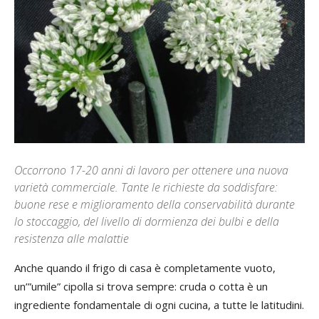
Occorrono 17-20 anni di lavoro per ottenere una nuova
varietà commerciale. Tante le richieste da soddisfare:
buone rese e miglioramento della conservabilità durante
lo stoccaggio, del livello di dormienza dei bulbi e della
resistenza alle malattie
Anche quando il frigo di casa è completamente vuoto,
un’”umile” cipolla si trova sempre: cruda o cotta è un
ingrediente fondamentale di ogni cucina, a tutte le latitudini.