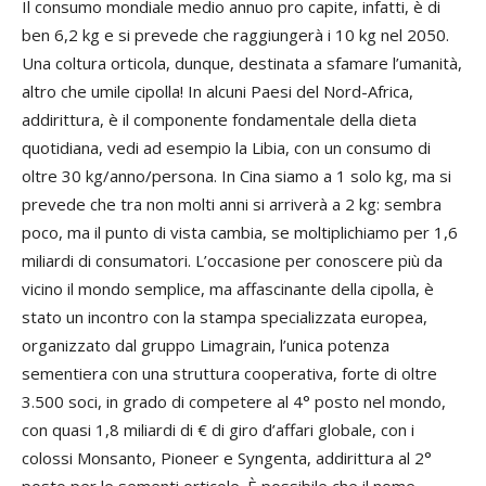
Il consumo mondiale medio annuo pro capite, infatti, è di
ben 6,2 kg e si prevede che raggiungerà i 10 kg nel 2050.
Una coltura orticola, dunque, destinata a sfamare l’umanità,
altro che umile cipolla! In alcuni Paesi del Nord-Africa,
addirittura, è il componente fondamentale della dieta
quotidiana, vedi ad esempio la Libia, con un consumo di
oltre 30 kg/anno/persona. In Cina siamo a 1 solo kg, ma si
prevede che tra non molti anni si arriverà a 2 kg: sembra
poco, ma il punto di vista cambia, se moltiplichiamo per 1,6
miliardi di consumatori. L’occasione per conoscere più da
vicino il mondo semplice, ma affascinante della cipolla, è
stato un incontro con la stampa specializzata europea,
organizzato dal gruppo Limagrain, l’unica potenza
sementiera con una struttura cooperativa, forte di oltre
3.500 soci, in grado di competere al 4° posto nel mondo,
con quasi 1,8 miliardi di € di giro d’affari globale, con i
colossi Monsanto, Pioneer e Syngenta, addirittura al 2°
posto per le sementi orticole. È possibile che il nome