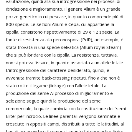
valutazione, quindi alla sua introgressione nei processi di
ibridazione e miglioramento. Il genere Allium è un grande
pozzo genetico in cui pescare, in quanto comprende più di
800 specie. Le sezioni Allium e Cepa, cui appartiene la
cipolla, consistono rispettivamente di 29 e 12 specie. La
fonte di resistenza alla peronospora (PdR), ad esempio, è
stata trovata in una specie selvatica (Allium roylei Stearn)
che si può ibridare con la cipolla. La resistenza, tuttavia,
non si poteva fissare, in quanto associata a un allele letale.
L’introgressione del carattere desiderato, quindi, è
avvenuta tramite back-crossing ripetuti, fino a che non è
stato rotto il legame (linkage) con l’allele letale. La
produzione del seme Al processo di miglioramento e
selezione segue quindi la produzione del seme
commerciale, la quale comincia con la costituzione dei “semi
Elite” per incrocio. Le linee parentali vengono seminate e
cresciute in appositi campi, distribuiti a tutte le latitudini, al
fine di assecondare il comportamento fotoperiodico tipico