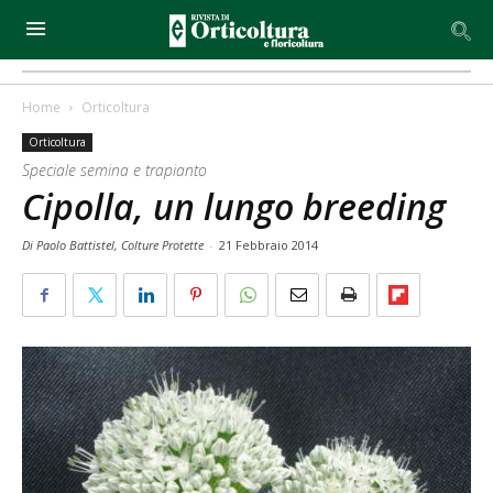
Home
Orticoltura
Orticoltura
Speciale semina e trapianto
Cipolla, un lungo breeding
Di Paolo Battistel, Colture Protette
-
21 Febbraio 2014