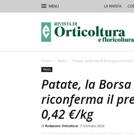
LA RIVISTA
CON
Rivista
Orticoltura
Home
News
Patate, la Borsa di Bologna riconferm
News
Patate, la Borsa
riconferma il pr
0,42 €/kg
Di
Redazione Orticoltura
7 Gennaio 2026