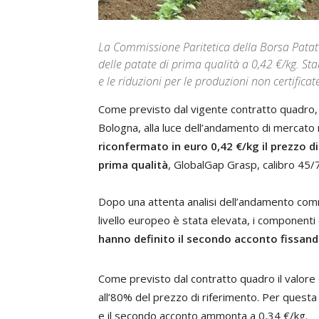
La Commissione Paritetica della Borsa Patate
delle patate di prima qualità a 0,42 €/kg. Stab
e le riduzioni per le produzioni non certifica
Come previsto dal vigente contratto quadro, 
Bologna, alla luce dell’andamento di mercato
riconfermato in euro 0,42 €/kg
il prezzo d
prima qualità
, GlobalGap Grasp, calibro 45/7
Dopo una attenta analisi dell’andamento comme
livello europeo è stata elevata, i componenti
hanno definito il secondo acconto fissando
Come previsto dal contratto quadro il valore
all’80% del prezzo di riferimento. Per questa 
e il secondo acconto ammonta a 0,34 €/kg.