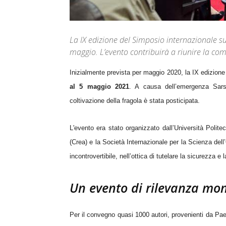
La IX edizione del Simposio internazionale su
maggio. L’evento contribuirà a riunire la comu
Inizialmente prevista per maggio 2020, la IX edizione
al 5 maggio 2021
. A causa dell’emergenza Sars
coltivazione della fragola è stata posticipata.
L'evento era stato organizzato dall’Università Polite
(Crea) e la Società Internazionale per la Scienza del
incontrovertibile, nell’ottica di tutelare la sicurezza e la
Un evento di rilevanza mo
Per il convegno quasi 1000 autori, provenienti da Paesi