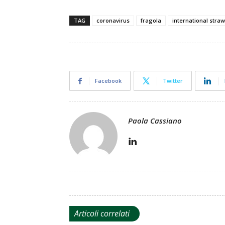
TAG
coronavirus
fragola
international str
Facebook
Twitter
Paola Cassiano
Articoli correlati