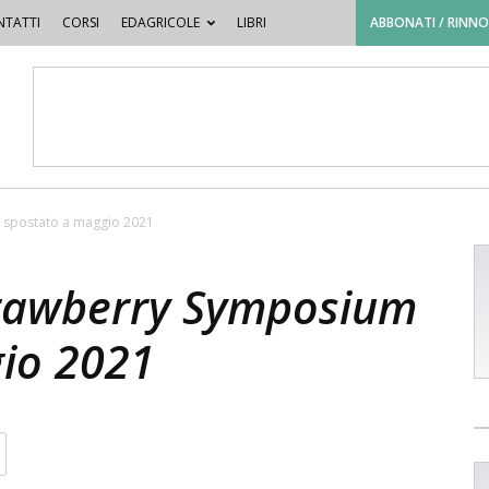
TATTI
CORSI
EDAGRICOLE
LIBRI
ABBONATI / RINN
m spostato a maggio 2021
trawberry Symposium
io 2021