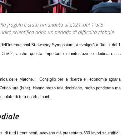
lla fragola è stata rimandata al 2021, dal 1 al 5
nità scientifica dopo un periodo di difficoltà globale.
 dell’International Strawberry Symposium si svolgerà a Rimini dal
1
-CoV-2, anche questa importante manifestazione dedicata alla
cnica delle Marche, il Consiglio per la ricerca e l’economia agraria
l’Orticoltura (Ishs). Hanno preso tale decisione, molto ponderata ma
 salute di tutti i partecipanti.
ndiale
 di tutti i continenti, avevano già presentato 330 lavori scientifici.