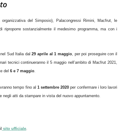
to
 organizzativa del Simposio), Palacongressi Rimini, Macfrut, le
o di riproporre sostanzialmente il medesimo programma, ma con i
nel Sud Italia dal
29 aprile al 1 maggio
, per poi proseguire con il
nari tecnici continueranno il 5 maggio nell’ambito di Macfrut 2021,
te del
6 e 7 maggio
.
i avranno tempo fino al
1 settembre 2020
per confermare i loro lavori
ire negli atti da stampare in vista del nuovo appuntamento.
il
sito ufficiale
.