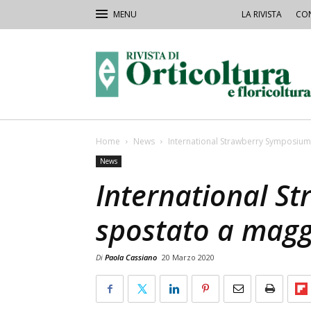
LA RIVISTA
CON
Rivista
Orticoltura
Home
News
International Strawberry Symposiu
News
International S
spostato a magg
Di
Paola Cassiano
20 Marzo 2020