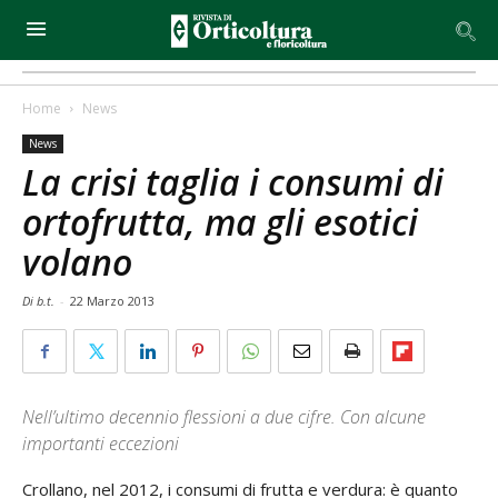
Home
News
News
La crisi taglia i consumi di
ortofrutta, ma gli esotici
volano
Di b.t.
-
22 Marzo 2013
Nell’ultimo decennio flessioni a due cifre. Con alcune
importanti eccezioni
Crollano, nel 2012, i consumi di frutta e verdura: è quanto