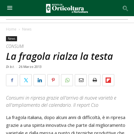
Home
News
News
CONSUMI
La fragola rialza la testa
Di b.t.
-
26 Marzo 2013
Consumi in ripresa grazie all'arrivo di nuove varietà e
all'ampliamento del calendario. Il report Cso
La fragola italiana, dopo alcuni anni di difficoltà, è in ripresa
grazie a una spinta innovativa che parte dal miglioramento
varietale e dalla messa a punto di tecniche produttive che