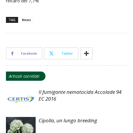
rincaro del 7,7%
TAG
News
Facebook
Twitter
Articoli correlati
Il fumigante nematocida Accolade 94
EC 2016
Cipolla, un lungo breeding