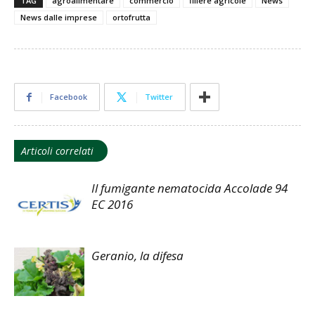
TAG
agroalimentare
commercio
filiere agricole
News
News dalle imprese
ortofrutta
Facebook
Twitter
Articoli correlati
Il fumigante nematocida Accolade 94
EC 2016
Geranio, la difesa