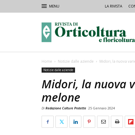
LA RIVISTA
CON
Rivista
Orticoltura
Home
Notizie dalle aziende
Midori, la nuova vari
Notizie dalle aziende
Midori, la nuova v
melone
Di
Redazione Colture Protette
25 Gennaio 2024