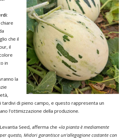
rdi
:
 chiare
da
lio che il
ur, il
 colore
o in
avranno la
azie
ietà,
o ai tardivi di pieno campo, e questo rappresenta un
cano l’ottimizzazione della produzione.
Levantia Seed, afferma che «
la pianta è mediamente
 per questo, Midori garantisce un’allegagione costante con