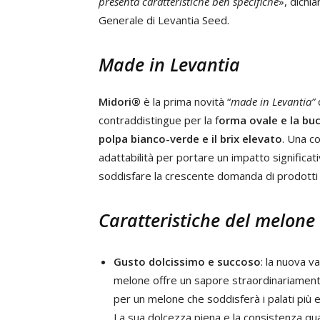
presenta caratteristiche ben specifiche
», dichi
Generale di Levantia Seed.
Made in Levantia
Midori®
è la prima novità “
made in Levantia”
d
contraddistingue per la f
orma ovale e la bu
polpa bianco-verde e il brix elevato
. Una c
adattabilità per portare un impatto significa
soddisfare la crescente domanda di prodotti f
Caratteristiche del melone
Gusto dolcissimo e succoso
: la nuova va
melone offre un sapore straordinariamen
per un melone che soddisferà i palati più e
La sua dolcezza piena e la consistenza qu