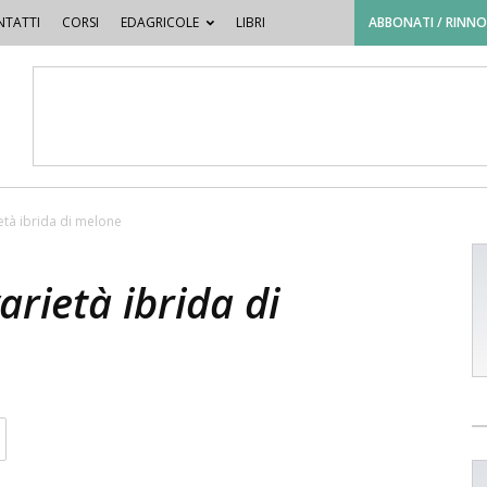
TATTI
CORSI
EDAGRICOLE
LIBRI
ABBONATI / RINN
età ibrida di melone
arietà ibrida di