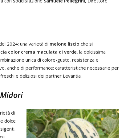
ara con soddisfazione
Samuele Pellegrini
, Direttore
el 2024: una varietà di
melone liscio
che si
ccia color crema maculata di verde
, la dolcissima
ombinazione unica di colore-gusto, resistenza e
tivo, anche di performance: caratteristiche necessarie per
reschi e deliziosi dei partner Levantia.
 Midori
rietà di
te dolce
sigenti.
asi