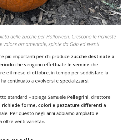
lità delle zucche per Halloween. Crescono le richieste
e e valore ornamentale, spinte da Gdo ed eventi
tre più importanti per chi produce
zucche destinate al
eriodo
che vengono effettuate
le semine
che
bre e il mese di ottobre, in tempo per soddisfare la
ha continuato a evolversi e specializzarsi.
otto standard – spiega Samuele
Pellegrini
, direttore
 richiede forme, colori e pezzature differenti
a
finale. Per questo negli anni abbiamo ampliato e
a oltre venti varietà».