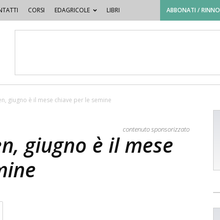
TATTI
CORSI
EDAGRICOLE
LIBRI
ABBONATI / RINN
, giugno è il mese chiave per le semine
contenuto sponsorizzato
n, giugno è il mese
mine