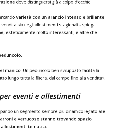
razione
deve distinguersi già a colpo d’occhio.
cercando
varietà con un arancio intenso e brillante
,
 vendita sia negli allestimenti stagionali - spiega
he
, esteticamente molto interessanti, e altre che
peduncolo
.
del manico
. Un peduncolo ben sviluppato facilita la
o lungo tutta la filiera, dal campo fino alla vendita».
 per eventi e allestimenti
viluppando un segmento sempre più dinamico legato alle
 marroni e verrucose stanno trovando spazio
i allestimenti tematici
.