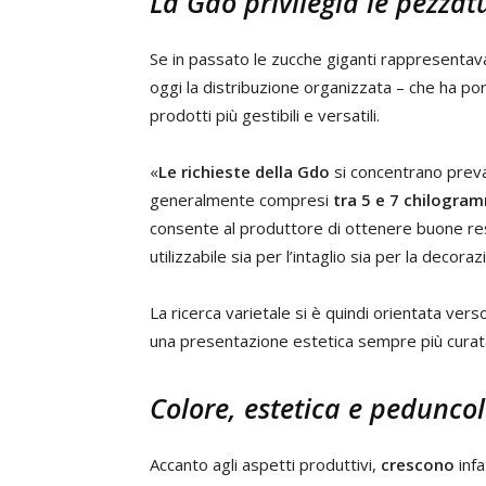
La Gdo privilegia le pezza
Se in passato le zucche giganti rappresenta
oggi la distribuzione organizzata – che ha po
prodotti più gestibili e versatili.
«
Le richieste della Gdo
si concentrano pre
generalmente compresi
tra 5 e 7 chilogra
consente al produttore di ottenere buone re
utilizzabile sia per l’intaglio sia per la decoraz
La ricerca varietale si è quindi orientata vers
una presentazione estetica sempre più curat
Colore, estetica e peduncol
Accanto agli aspetti produttivi,
crescono
infa