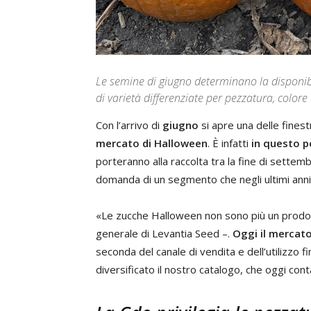
Le semine di giugno determinano la disponibi
di varietà differenziate per pezzatura, color
Con l’arrivo di
giugno
si apre una delle fines
mercato di Halloween
. È infatti
in questo p
porteranno alla raccolta tra la fine di settem
domanda di un segmento che negli ultimi anni 
«Le zucche Halloween non sono più un prod
generale di Levantia Seed –.
Oggi il mercato
seconda del canale di vendita e dell’utilizzo 
diversificato il nostro catalogo, che oggi cont