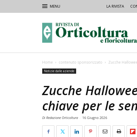
LA RIVISTA
CON
Rivista
Orticoltura
Home
contenuto sponsorizzato
Zucche Halloween
Notizie dalle aziende
Zucche Hallowee
chiave per le se
Di Redazione Orticoltura
-
16 Giugno 2026