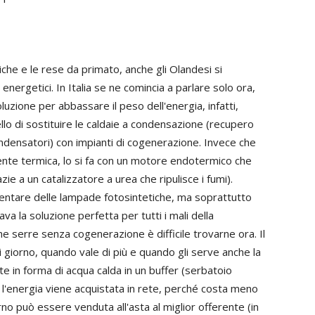
he e le rese da primato, anche gli Olandesi si
nergetici. In Italia se ne comincia a parlare solo ora,
luzione per abbassare il peso dell'energia, infatti,
ello di sostituire le caldaie a condensazione (recupero
ndensatori) con impianti di cogenerazione. Invece che
ente termica, lo si fa con un motore endotermico che
ie a un catalizzatore a urea che ripulisce i fumi).
mentare delle lampade fotosintetiche, ma soprattutto
a la soluzione perfetta per tutti i mali della
 che serre senza cogenerazione è difficile trovarne ora. Il
i giorno, quando vale di più e quando gli serve anche la
e in forma di acqua calda in un buffer (serbatoio
a, l'energia viene acquistata in rete, perché costa meno
rno può essere venduta all'asta al miglior offerente (in