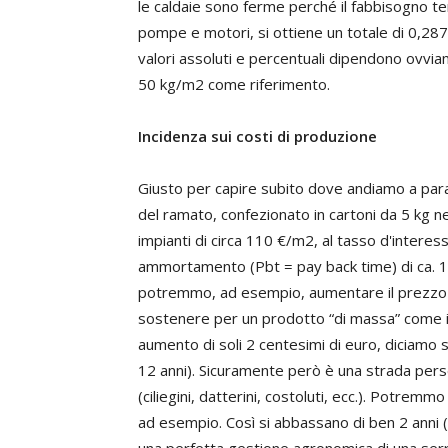
le caldaie sono ferme perché il fabbisogno ter
pompe e motori, si ottiene un totale di 0,287 
valori assoluti e percentuali dipendono ovvi
50 kg/m2 come riferimento.
Incidenza sui costi di produzione
Giusto per capire subito dove andiamo a par
del ramato, confezionato in cartoni da 5 kg ne
impianti di circa 110 €/m2, al tasso d'interes
ammortamento (Pbt = pay back time) di ca. 13
potremmo, ad esempio, aumentare il prezzo me
sostenere per un prodotto “di massa” come il 
aumento di soli 2 centesimi di euro, diciamo 
12 anni). Sicuramente però è una strada perseg
(ciliegini, datterini, costoluti, ecc.). Potrem
ad esempio. Così si abbassano di ben 2 anni (