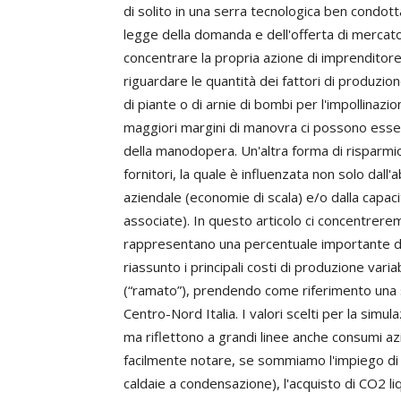
di solito in una serra tecnologica ben condot
legge della domanda e dell'offerta di mercato.
concentrare la propria azione di imprenditore 
riguardare le quantità dei fattori di produzio
di piante o di arnie di bombi per l'impollina
maggiori margini di manovra ci possono esser
della manodopera. Un'altra forma di risparmio 
fornitori, la quale è influenzata non solo dall
aziendale (economie di scala) e/o dalla capac
associate). In questo articolo ci concentrerem
rappresentano una percentuale importante de
riassunto i principali costi di produzione var
(“ramato”), prendendo come riferimento una s
Centro-Nord Italia. I valori scelti per la simu
ma riflettono a grandi linee anche consumi a
facilmente notare, se sommiamo l'impiego di 
caldaie a condensazione), l'acquisto di CO2 l