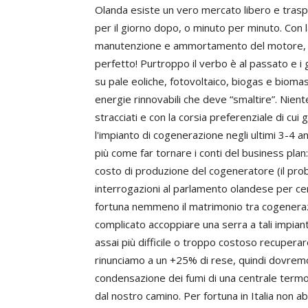
Olanda esiste un vero mercato libero e traspa
per il giorno dopo, o minuto per minuto. Con l
manutenzione e ammortamento del motore, men
perfetto! Purtroppo il verbo è al passato e i g
su pale eoliche, fotovoltaico, biogas e biomas
energie rinnovabili che deve “smaltire”. Nient
stracciati e con la corsia preferenziale di cui 
l'impianto di cogenerazione negli ultimi 3-4 a
più come far tornare i conti del business pla
costo di produzione del cogeneratore (il pr
interrogazioni al parlamento olandese per ce
fortuna nemmeno il matrimonio tra cogenera
complicato accoppiare una serra a tali impian
assai più difficile o troppo costoso recupera
rinunciamo a un +25% di rese, quindi dovremo a
condensazione dei fumi di una centrale termo
dal nostro camino. Per fortuna in Italia non a