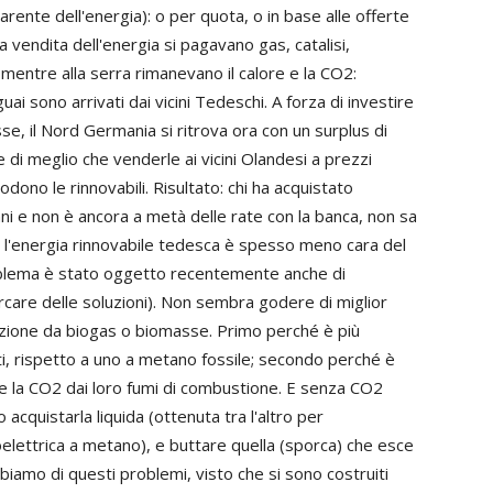
rente dell'energia): o per quota, o in base alle offerte
a vendita dell'energia si pagavano gas, catalisi,
tre alla serra rimanevano il calore e la CO2:
uai sono arrivati dai vicini Tedeschi. A forza di investire
se, il Nord Germania si ritrova ora con un surplus di
e di meglio che venderle ai vicini Olandesi a prezzi
godono le rinnovabili. Risultato: chi ha acquistato
nni e non è ancora a metà delle rate con la banca, non sa
n: l'energia rinnovabile tedesca è spesso meno cara del
oblema è stato oggetto recentemente anche di
rcare delle soluzioni). Non sembra godere di miglior
zione da biogas o biomasse. Primo perché è più
ti, rispetto a uno a metano fossile; secondo perché è
re la CO2 dai loro fumi di combustione. E senza CO2
cquistarla liquida (ottenuta tra l'altro per
elettrica a metano), e buttare quella (sporca) che esce
bbiamo di questi problemi, visto che si sono costruiti