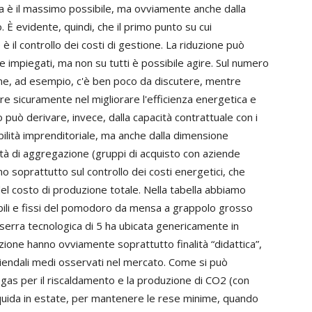
ta è il massimo possibile, ma ovviamente anche dalla
 È evidente, quindi, che il primo punto su cui
è il controllo dei costi di gestione. La riduzione può
ne impiegati, ma non su tutti è possibile agire. Sul numero
zione, ad esempio, c'è ben poco da discutere, mentre
e sicuramente nel migliorare l'efficienza energetica e
può derivare, invece, dalla capacità contrattuale con i
'abilità imprenditoriale, ma anche dalla dimensione
ità di aggregazione (gruppi di acquisto con aziende
o soprattutto sul controllo dei costi energetici, che
l costo di produzione totale. Nella tabella abbiamo
iabili e fissi del pomodoro da mensa a grappolo grosso
erra tecnologica di 5 ha ubicata genericamente in
lazione hanno ovviamente soprattutto finalità “didattica”,
ziendali medi osservati nel mercato. Come si può
gas per il riscaldamento e la produzione di CO2 (con
iquida in estate, per mantenere le rese minime, quando