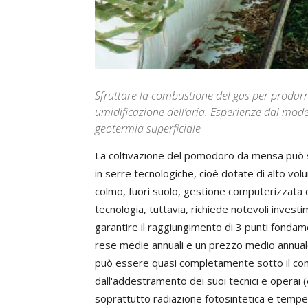
Sfruttare la combustione del gas per produrre
umidificazione dell’aria. Esperienze dal mode
geotermia superficiale
La coltivazione del pomodoro da mensa può si
in serre tecnologiche, cioè dotate di alto vo
colmo, fuori suolo, gestione computerizzata di
tecnologia, tuttavia, richiede notevoli investim
garantire il raggiungimento di 3 punti fondamen
rese medie annuali e un prezzo medio annuale 
può essere quasi completamente sotto il contr
dall'addestramento dei suoi tecnici e operai (e
soprattutto radiazione fotosintetica e temper