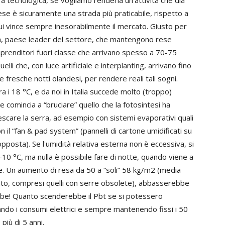
 tecnologica, se vogliamo renderla un'attività che dia
ese è sicuramente una strada più praticabile, rispetto a
ui vince sempre inesorabilmente il mercato. Giusto per
da, paese leader del settore, che mantengono rese
mprenditori fuori classe che arrivano spesso a 70-75
i che, con luce artificiale e interplanting, arrivano fino
fresche notti olandesi, per rendere reali tali sogni.
i 18 °C, e da noi in Italia succede molto (troppo)
e comincia a “bruciare” quello che la fotosintesi ha
frescare la serra, ad esempio con sistemi evaporativi quali
n il “fan & pad system” (pannelli di cartone umidificati su
opposta). Se l'umidità relativa esterna non è eccessiva, si
10 °C, ma nulla è possibile fare di notte, quando viene a
e. Un aumento di resa da 50 a “soli” 58 kg/m2 (media
amato, compresi quelli con serre obsolete), abbasserebbe
bbe! Quanto scenderebbe il Pbt se si potessero
ando i consumi elettrici e sempre mantenendo fissi i 50
iù di 5 anni.