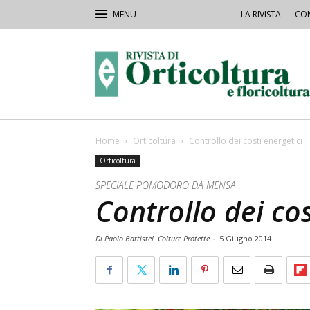
LA RIVISTA
CON
Rivista
Orticoltura
Home
Orticoltura
Controllo dei costi energetici
Orticoltura
SPECIALE POMODORO DA MENSA
Controllo dei cos
Di Paolo Battistel. Colture Protette
-
5 Giugno 2014