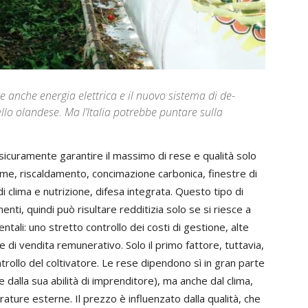
 anche energia elettrica e il nuovo sistema di de-
llo olandese. Ma l’Italia potrebbe puntare sulla
curamente garantire il massimo di rese e qualità solo
lume, riscaldamento, concimazione carbonica, finestre di
 clima e nutrizione, difesa integrata. Questo tipo di
enti, quindi può risultare redditizia solo se si riesce a
tali: uno stretto controllo dei costi di gestione, alte
di vendita remunerativo. Solo il primo fattore, tuttavia,
ollo del coltivatore. Le rese dipendono sì in gran parte
 dalla sua abilità di imprenditore), ma anche dal clima,
ature esterne. Il prezzo è influenzato dalla qualità, che