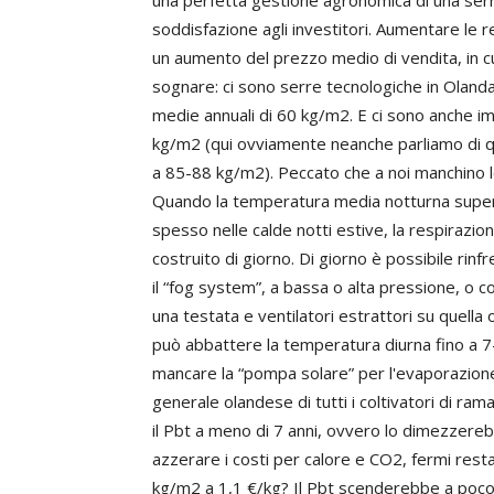
una perfetta gestione agronomica di una serra
soddisfazione agli investitori. Aumentare le r
un aumento del prezzo medio di vendita, in c
sognare: ci sono serre tecnologiche in Olan
medie annuali di 60 kg/m2. E ci sono anche i
kg/m2 (qui ovviamente neanche parliamo di quell
a 85-88 kg/m2). Peccato che a noi manchino le 
Quando la temperatura media notturna supera 
spesso nelle calde notti estive, la respirazion
costruito di giorno. Di giorno è possibile rin
il “fog system”, a bassa o alta pressione, o co
una testata e ventilatori estrattori su quella 
può abbattere la temperatura diurna fino a 7-
mancare la “pompa solare” per l'evaporazion
generale olandese di tutti i coltivatori di r
il Pbt a meno di 7 anni, ovvero lo dimezzere
azzerare i costi per calore e CO2, fermi rest
kg/m2 a 1,1 €/kg? Il Pbt scenderebbe a poco p