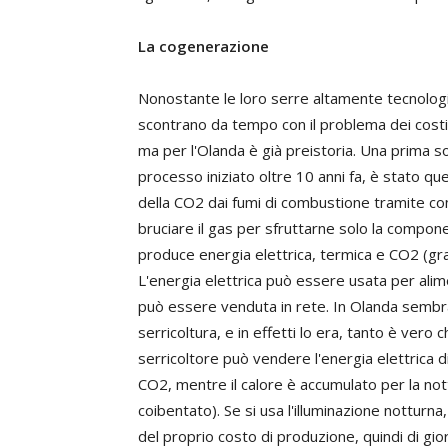
La cogenerazione
Nonostante le loro serre altamente tecnologic
scontrano da tempo con il problema dei costi e
ma per l'Olanda è già preistoria. Una prima so
processo iniziato oltre 10 anni fa, è stato qu
della CO2 dai fumi di combustione tramite co
bruciare il gas per sfruttarne solo la compon
produce energia elettrica, termica e CO2 (graz
L'energia elettrica può essere usata per ali
può essere venduta in rete. In Olanda sembrav
serricoltura, e in effetti lo era, tanto è vero
serricoltore può vendere l'energia elettrica d
CO2, mentre il calore è accumulato per la nott
coibentato). Se si usa l'illuminazione notturn
del proprio costo di produzione, quindi di gio