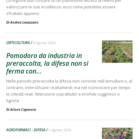
La regione può contare su un patrimonio tecnico di rilievo per
valorizzare le sue eccellenze, ecco come potrebbe essere
sfruttato appieno
Di
Andrea Lovazzano
ORTICOLTURA
4 Agosto 2026
Pomodoro da industria in
preraccolta, la difesa non si
ferma con...
Nelle periodo preraccolta la difesa non consiste nell'annullare o, al
contrario, intensificare i trattamenti, ma nel riconoscere per tempo
le criticità reali. Attenzione soprattutto a eriofide rugginoso e
tignola
Di
Arturo Caponero
AGROFARMACI - DIFESA
3 Agosto 2026