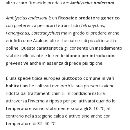
altro acaro fitoseide predatore:
Amblyseius andersoni
.
Amblyseius andersoni
è un
fitoseide predatore generico
con preferenza per acari tetranichidi (
Tetranychus
,
Panonychus
,
Eotetranychus
) ma in grado di predare anche
eriofidi come Aculops oltre che nutrirsi di piccoli insetti e
polline. Questa caratteristica gli consente un insediamento
stabile nelle piante e lo rende i
doneo per introduzioni
preventive
anche in assenza di prede più tipiche.
È una specie tipica europea
piuttosto comune in vari
habitat
anche coltivati ove però la sua presenza viene
ridotta dai trattamenti chimici. In condizioni naturali
attraversa l’inverno a riposo per poi attivarsi quando le
temperature vanno stabilmente sopra gli 8-10 °C; al
contrario nella stagione calda è attivo sino anche con
temperature di 35-40 °C.