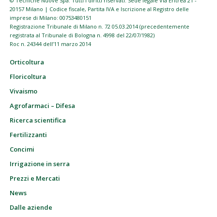
© Tecniche Nuove Spa. Tutti i diritti riservati. Sede legale Via Eritrea 21 -
20157 Milano | Codice fiscale, Partita IVA e Iscrizione al Registro delle
imprese di Milano: 00753480151
Registrazione Tribunale di Milano n. 72 05.03.2014 (precedentemente
registrata al Tribunale di Bologna n. 4998 del 22/07/1982)
Roc n. 24344 dell’11 marzo 2014
Orticoltura
Floricoltura
Vivaismo
Agrofarmaci – Difesa
Ricerca scientifica
Fertilizzanti
Concimi
Irrigazione in serra
Prezzi e Mercati
News
Dalle aziende