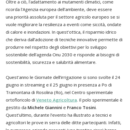
Oltre a ciò, l'adattamento ai mutamenti climatici, come
ricorda l'Agenzia europea dell'ambiente, deve essere
una priorità assoluta per il settore agricolo europeo se si
vuole migliorare la resilienza a eventi come siccità, ondate
di calore e inondazioni. In quest'ottica, il risparmio idrico
che deriva dall’adozione di tecniche innovative permette di
produrre nel rispetto degli obiettivi per lo sviluppo
sostenibile dell'agenda Onu 2030 e risponde ai bisogni di
sostenibilità, sicurezza e salubrità alimentare.
Quest'anno le Giornate dell’irrigazione si sono svolte il 24
giugno in streaming e il 25 giugno in presenza a Po di
Tramontana di Rosolina (Ro), nel Centro sperimentale
ortofloricolo di
Veneto Agricoltura
. Il polo sperimentale è
gestito da
Michele Giannini
e
Franco Tosini
.
Quest’ultimo, durante l’evento ha illustrato a tecnici e
agricoltori le prove in serra delle ditte partecipanti. Infatti,
le numerose aziende presenti (una trentina circa) hanno