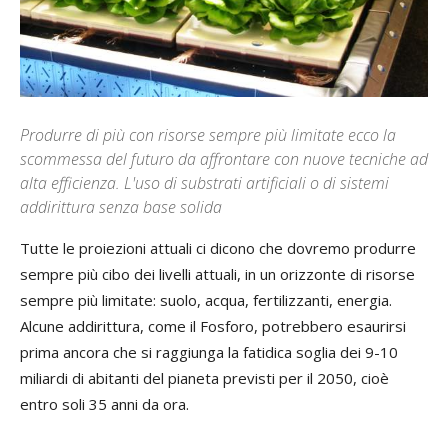
Produrre di più con risorse sempre più limitate ecco la
scommessa del futuro da affrontare con nuove tecniche ad
alta efficienza. L'uso di substrati artificiali o di sistemi
addirittura senza base solida
Tutte le proiezioni attuali ci dicono che dovremo produrre
sempre più cibo dei livelli attuali, in un orizzonte di risorse
sempre più limitate: suolo, acqua, fertilizzanti, energia.
Alcune addirittura, come il Fosforo, potrebbero esaurirsi
prima ancora che si raggiunga la fatidica soglia dei 9-10
miliardi di abitanti del pianeta previsti per il 2050, cioè
entro soli 35 anni da ora.