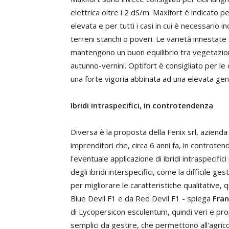
elettrica oltre i 2 dS/m. Maxifort è indicato per
elevata e per tutti i casi in cui è necessario i
terreni stanchi o poveri. Le varietà innestate
mantengono un buon equilibrio tra vegetazion
autunno-vernini. Optifort è consigliato per le co
una forte vigoria abbinata ad una elevata gene
Ibridi intraspecifici, in controtendenza
Diversa è la proposta della Fenix srl, azienda 
imprenditori che, circa 6 anni fa, in controten
l'eventuale applicazione di ibridi intraspecifici
degli ibridi interspecifici, come la difficile ges
per migliorare le caratteristiche qualitative,
Blue Devil F1 e da Red Devil F1 - spiega
Fran
di Lycopersicon esculentum, quindi veri e pro
semplici da gestire, che permettono all'agricol