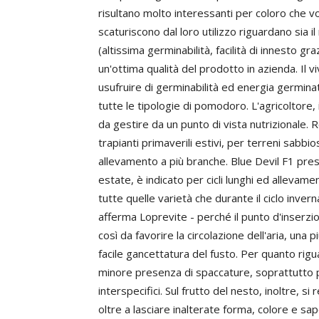
risultano molto interessanti per coloro che vo
scaturiscono dal loro utilizzo riguardano sia i
(altissima germinabilità, facilità di innesto gra
un'ottima qualità del prodotto in azienda. Il
usufruire di germinabilità ed energia germinati
tutte le tipologie di pomodoro. L'agricoltore,
da gestire da un punto di vista nutrizionale. 
trapianti primaverili estivi, per terreni sabbios
allevamento a più branche. Blue Devil F1 pres
estate, è indicato per cicli lunghi ed allevam
tutte quelle varietà che durante il ciclo inve
afferma Loprevite - perché il punto d'inserzio
così da favorire la circolazione dell'aria, una 
facile gancettatura del fusto. Per quanto rigua
minore presenza di spaccature, soprattutto per
interspecifici. Sul frutto del nesto, inoltre, s
oltre a lasciare inalterate forma, colore e sa