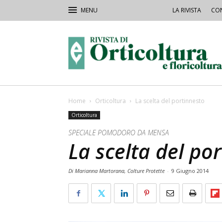
LA RIVISTA
CON
Rivista
Orticoltura
Home
Orticoltura
La scelta del portinnesto
Orticoltura
SPECIALE POMODORO DA MENSA
La scelta del po
Di Marianna Martorana, Colture Protette
-
9 Giugno 2014