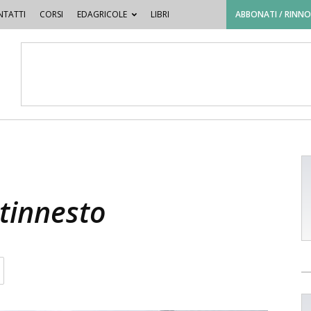
TATTI
CORSI
EDAGRICOLE
LIBRI
ABBONATI / RINN
rtinnesto