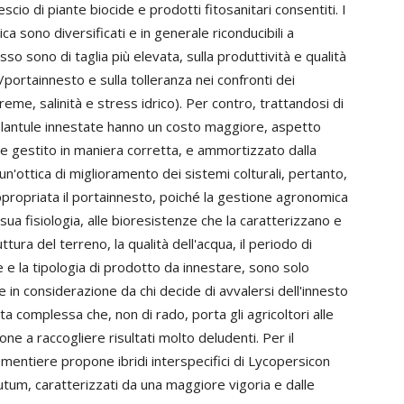
scio di piante biocide e prodotti fitosanitari consentiti. I
ca sono diversificati e in generale riconducibili a
sso sono di taglia più elevata, sulla produttività e qualità
/portainnesto e sulla tolleranza nei confronti dei
reme, salinità e stress idrico). Per contro, trattandosi di
e plantule innestate hanno un costo maggiore, aspetto
 se gestito in maniera corretta, e ammortizzato dalla
 un'ottica di miglioramento dei sistemi colturali, pertanto,
propriata il portainnesto, poiché la gestione agronomica
 sua fisiologia, alle bioresistenze che la caratterizzano e
tura del terreno, la qualità dell'acqua, il periodo di
ne e la tipologia di prodotto da innestare, sono solo
 in considerazione da chi decide di avvalersi dell'innesto
ta complessa che, non di rado, porta gli agricoltori alle
ne a raccogliere risultati molto deludenti. Per il
entiere propone ibridi interspecifici di Lycopersicon
tum, caratterizzati da una maggiore vigoria e dalle