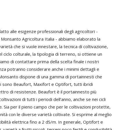
atto alle esigenze professionali degli agricoltori -
i Monsanto Agricoltura Italia - abbiamo elaborato la
ietà che si vuole innestare, la tecnica di coltivazione,
el ciclo colturale, la tipologia di terreno, si ottiene un
iamo di contattare prima della scelta finale i nostri
enza potranno considerare anche i minimi dettagli e
 Monsanto dispone di una gamma di portainnesti che
i sono Beaufort, Maxifort e Optifort, tutti ibridi
tro di resistenze. Beaufort è il portainnesto più
oltivazioni di tutti i periodi dell'anno, anche se nei cicli
. Sia per il pieno campo che per le coltivazioni protette,
nità con le diverse varietà coltivate. Si esprime al meglio
ibilità elettrica fino a 2 dS/m. In generale, Optifort e
 varietà a frutti piccoli, terreni poco fertili e conducibilità