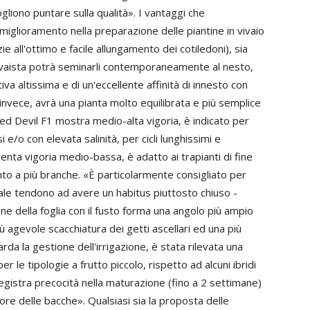
gliono puntare sulla qualità». I vantaggi che
l miglioramento nella preparazione delle piantine in vivaio
zie all'ottimo e facile allungamento dei cotiledoni), sia
 vivaista potrà seminarli contemporaneamente al nesto,
va altissima e di un'eccellente affinità di innesto con
 invece, avrà una pianta molto equilibrata e più semplice
Red Devil F1 mostra medio-alta vigoria, è indicato per
i e/o con elevata salinità, per cicli lunghissimi e
enta vigoria medio-bassa, è adatto ai trapianti di fine
ento a più branche. «È particolarmente consigliato per
rnale tendono ad avere un habitus piuttosto chiuso -
ne della foglia con il fusto forma una angolo più ampio
più agevole scacchiatura dei getti ascellari ed una più
rda la gestione dell'irrigazione, è stata rilevata una
 le tipologie a frutto piccolo, rispetto ad alcuni ibridi
i registra precocità nella maturazione (fino a 2 settimane)
pore delle bacche». Qualsiasi sia la proposta delle