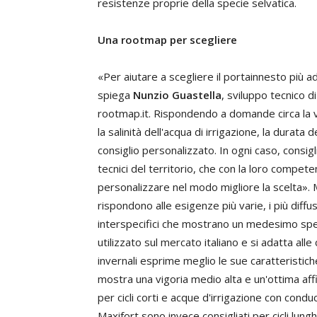
resistenze proprie della specie selvatica.
Una rootmap per scegliere
«Per aiutare a scegliere il portainnesto più ad
spiega
Nunzio Guastella
, sviluppo tecnico d
rootmap.it. Rispondendo a domande circa la var
la salinità dell'acqua di irrigazione, la durata d
consiglio personalizzato. In ogni caso, consigl
tecnici del territorio, che con la loro compet
personalizzare nel modo migliore la scelta».
rispondono alle esigenze più varie, i più diffus
interspecifici che mostrano un medesimo spet
utilizzato sul mercato italiano e si adatta alle c
invernali esprime meglio le sue caratteristiche
mostra una vigoria medio alta e un'ottima affi
per cicli corti e acque d'irrigazione con conduc
Maxifort sono invece consigliati per cicli lunghi,