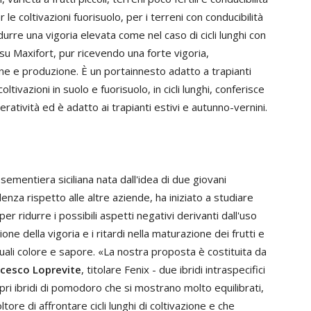
 le coltivazioni fuorisuolo, per i terreni con conducibilità
ndurre una vigoria elevata come nel caso di cicli lunghi con
 su Maxifort, pur ricevendo una forte vigoria,
e e produzione. È un portainnesto adatto a trapianti
ltivazioni in suolo e fuorisuolo, in cicli lunghi, conferisce
ratività ed è adatto ai trapianti estivi e autunno-vernini.
sementiera siciliana nata dall'idea di due giovani
denza rispetto alle altre aziende, ha iniziato a studiare
 per ridurre i possibili aspetti negativi derivanti dall'uso
tione della vigoria e i ritardi nella maturazione dei frutti e
 quali colore e sapore. «La nostra proposta è costituita da
cesco Loprevite
, titolare Fenix - due ibridi intraspecifici
pri ibridi di pomodoro che si mostrano molto equilibrati,
tore di affrontare cicli lunghi di coltivazione e che