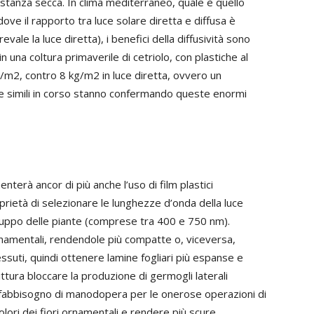
ostanza secca. In clima mediterraneo, quale è quello
ove il rapporto tra luce solare diretta e diffusa è
vale la luce diretta), i benefici della diffusività sono
n una coltura primaverile di cetriolo, con plastiche al
g/m2, contro 8 kg/m2 in luce diretta, ovvero un
e simili in corso stanno confermando queste enormi
nterà ancor di più anche l’uso di film plastici
roprietà di selezionare le lunghezze d’onda della luce
sviluppo delle piante (comprese tra 400 e 750 nm).
rnamentali, rendendole più compatte o, viceversa,
uti, quindi ottenere lamine fogliari più espanse e
ittura bloccare la produzione di germogli laterali
 fabbisogno di manodopera per le onerose operazioni di
olori dei fiori ornamentali e rendere più scure,