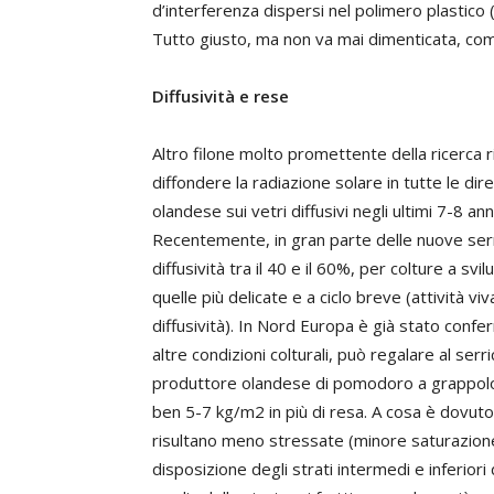
d’interferenza dispersi nel polimero plastico 
Tutto giusto, ma non va mai dimenticata, come p
Diffusività e rese
Altro filone molto promettente della ricerca r
diffondere la radiazione solare in tutte le direzi
olandese sui vetri diffusivi negli ultimi 7-8 an
Recentemente, in gran parte delle nuove serre
diffusività tra il 40 e il 60%, per colture a sv
quelle più delicate e a ciclo breve (attività viv
diffusività). In Nord Europa è già stato conferm
altre condizioni colturali, può regalare al serr
produttore olandese di pomodoro a grappolo 
ben 5-7 kg/m2 in più di resa. A cosa è dovuto l
risultano meno stressate (minore saturazione
disposizione degli strati intermedi e inferiori