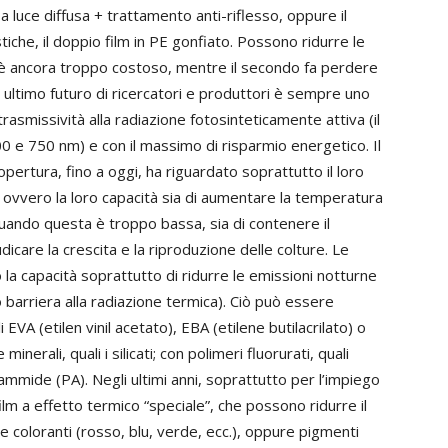
a luce diffusa + trattamento anti-riflesso, oppure il
iche, il doppio film in PE gonfiato. Possono ridurre le
o è ancora troppo costoso, mentre il secondo fa perdere
vo ultimo futuro di ricercatori e produttori è sempre uno
trasmissività alla radiazione fotosinteticamente attiva (il
 e 750 nm) e con il massimo di risparmio energetico. Il
i copertura, fino a oggi, ha riguardato soprattutto il loro
, ovvero la loro capacità sia di aumentare la temperatura
quando questa è troppo bassa, sia di contenere il
icare la crescita e la riproduzione delle colture. Le
 la capacità soprattutto di ridurre le emissioni notturne
o barriera alla radiazione termica). Ciò può essere
 EVA (etilen vinil acetato), EBA (etilene butilacrilato) o
 minerali, quali i silicati; con polimeri fluorurati, quali
iammide (PA). Negli ultimi anni, soprattutto per l’impiego
film a effetto termico “speciale”, che possono ridurre il
e coloranti (rosso, blu, verde, ecc.), oppure pigmenti