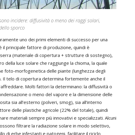
sono incidere: diffusività o meno dei raggi solari,
dello sporco
curamente uno dei primi elementi di successo per una
 il principale fattore di produzione, quindi è
 serra (materiale di copertura + strutture di sostegno),
tro della luce solare che raggiunge la chioma, la quale
one foto-morfogenetica delle piante (lunghezza degli
a). Il telo di copertura determina fortemente anche il
raffreddare. Molti fattori la determinano: la diffusività o
la condensazione o meno del vapore e la dimensione delle
sita sia all’esterno (polveri, smog), sia all’interno
ttore delle plastiche agricole (22% del totale), quindi
re materiali sempre più innovativi e specializzati. Alcuni
: possono filtrare la radiazione solare in modo selettivo,
o di erbe infestanti e patogeni, facilitare il riciclo