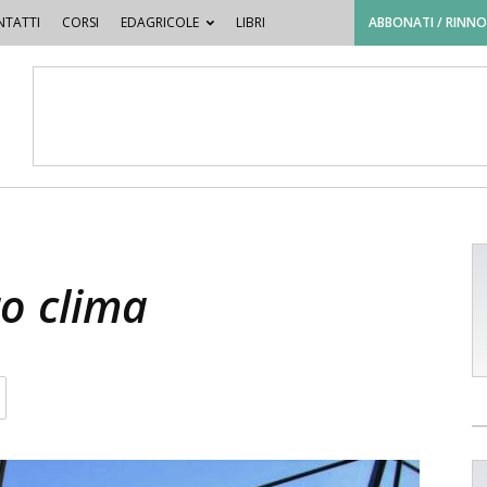
TATTI
CORSI
EDAGRICOLE
LIBRI
ABBONATI / RINN
ro clima