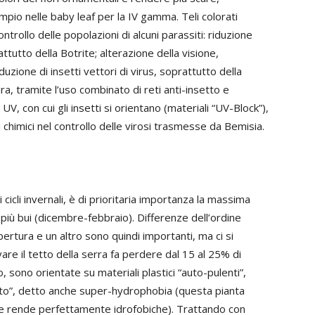
mpio nelle baby leaf per la IV gamma. Teli colorati
ollo delle popolazioni di alcuni parassiti: riduzione
ttutto della Botrite; alterazione della visione,
duzione di insetti vettori di virus, soprattutto della
ura, tramite l’uso combinato di reti anti-insetto e
UV, con cui gli insetti si orientano (materiali “UV-Block”),
di chimici nel controllo delle virosi trasmesse da Bemisia.
cli invernali, è di prioritaria importanza la massima
 più bui (dicembre-febbraio). Differenze dell’ordine
pertura e un altro sono quindi importanti, ma ci si
e il tetto della serra fa perdere dal 15 al 25% di
, sono orientate su materiali plastici “auto-pulenti”,
loto”, detto anche super-hydrophobia (questa pianta
le rende perfettamente idrofobiche). Trattando con