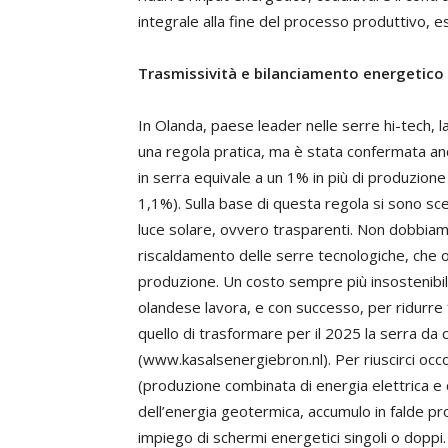
integrale alla fine del processo produttivo, e
Trasmissività e bilanciamento energetico
In Olanda, paese leader nelle serre hi-tech, l
una regola pratica, ma è stata confermata anc
in serra equivale a un 1% in più di produzione
1,1%). Sulla base di questa regola si sono scel
luce solare, ovvero trasparenti. Non dobbiamo
riscaldamento delle serre tecnologiche, che o
produzione. Un costo sempre più insostenibile 
olandese lavora, e con successo, per ridurre f
quello di trasformare per il 2025 la serra da
(www.kasalsenergiebron.nl). Per riuscirci oc
(produzione combinata di energia elettrica e 
dell’energia geotermica, accumulo in falde pro
impiego di schermi energetici singoli o dopp