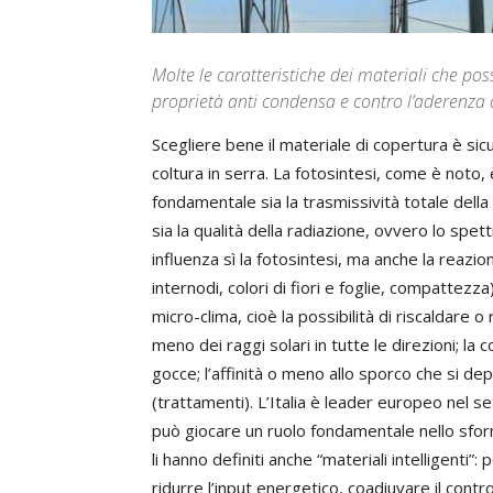
Molte le caratteristiche dei materiali che pos
proprietà anti condensa e contro l’aderenza 
Scegliere bene il materiale di copertura è si
coltura in serra. La fotosintesi, come è noto, è
fondamentale sia la trasmissività totale della
sia la qualità della radiazione, ovvero lo spet
influenza sì la fotosintesi, ma anche la reazi
internodi, colori di fiori e foglie, compattezz
micro-clima, cioè la possibilità di riscaldare o 
meno dei raggi solari in tutte le direzioni; 
gocce; l’affinità o meno allo sporco che si depo
(trattamenti). L’Italia è leader europeo nel se
può giocare un ruolo fondamentale nello sforna
li hanno definiti anche “materiali intelligenti”
ridurre l’input energetico, coadiuvare il controll