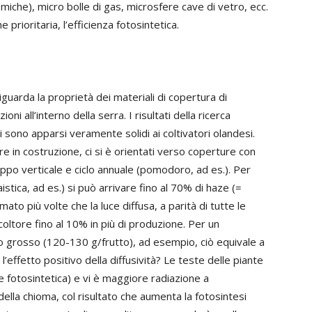
(miche), micro bolle di gas, microsfere cave di vetro, ecc.
rioritaria, l’efficienza fotosintetica.
iguarda la proprietà dei materiali di copertura di
oni all’interno della serra. I risultati della ricerca
ni sono apparsi veramente solidi ai coltivatori olandesi.
 in costruzione, ci si è orientati verso coperture con
iluppo verticale e ciclo annuale (pomodoro, ad es.). Per
aistica, ad es.) si può arrivare fino al 70% di haze (=
ato più volte che la luce diffusa, a parità di tutte le
icoltore fino al 10% in più di produzione. Per un
grosso (120-130 g/frutto), ad esempio, ciò equivale a
’effetto positivo della diffusività? Le teste delle piante
 fotosintetica) e vi è maggiore radiazione a
 della chioma, col risultato che aumenta la fotosintesi