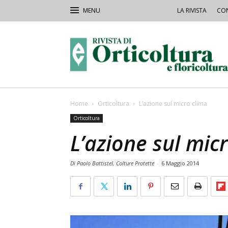
LA RIVISTA
CON
Rivista
Orticoltura
Home
Orticoltura
L’azione sul micro clima
Orticoltura
L’azione sul mic
Di Paolo Battistel, Colture Protette
-
6 Maggio 2014