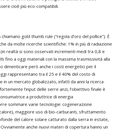
ssere cioè più eco-compatibili.
a chiamano gold thumb rule (“regola d’oro del pollice”). È
he da molte ricerche scientifiche: 1% in più di radiazione
 (in realtà si sono osservati incrementi medi tra 0,8 e
ti fino a oggi materiali con la massima trasmissività alla
 dimenticare però anche i costi energetici per il
ggi rappresentano tra il 25 e il 40% del costo di
in un mercato globalizzato, infatti da anni la ricerca
ortemente l’input delle serre anzi, l’obiettivo finale è
 consumatrice a produttrice di energia
corre sommare varie tecnologie: cogenerazione
calore), maggiore uso di bio-carburanti, sfruttamento
fonde del calore solare catturato dalla serra in estate,
i. Ovviamente anche nuovi materi di copertura hanno un