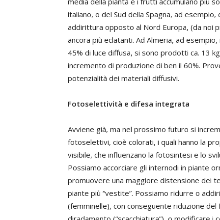
media della pianta e i frutti accumulano più s
italiano, o del Sud della Spagna, ad esempio, d
addirittura opposto al Nord Europa, (da noi pre
ancora più eclatanti. Ad Almeria, ad esempio, i
45% di luce diffusa, si sono prodotti ca. 13 k
incremento di produzione di ben il 60%. Prov
potenzialità dei materiali diffusivi.
Fotoselettività e difesa integrata
Avviene già, ma nel prossimo futuro si increme
fotoselettivi, cioè colorati, i quali hanno la p
visibile, che influenzano la fotosintesi e lo 
Possiamo accorciare gli internodi in piante o
promuovere una maggiore distensione dei tess
piante più “vestite”. Possiamo ridurre o addir
(femminelle), con conseguente riduzione del
diradamento (“scacchiatura”), o modificare i c