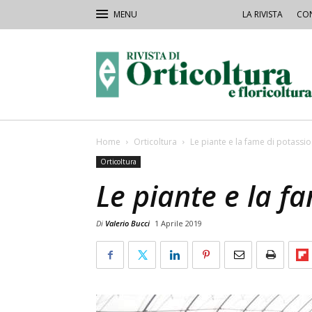
LA RIVISTA
CON
Rivista
Orticoltura
Home
Orticoltura
Le piante e la fame di potassio
Orticoltura
Le piante e la f
Di
Valerio Bucci
1 Aprile 2019