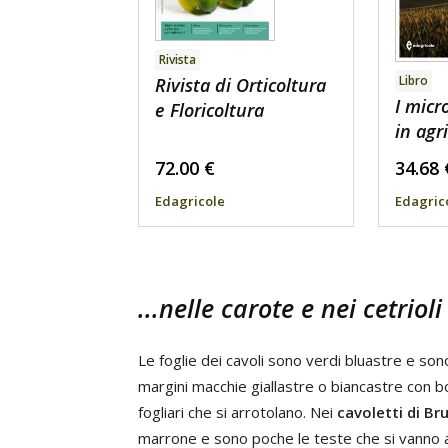
Rivista
Libro
Rivista di Orticoltura
I micr
e Floricoltura
in agr
72.00
€
34.68
Edagricole
Edagric
...nelle carote e nei cetrioli
Le foglie dei cavoli sono verdi bluastre e so
margini macchie giallastre o biancastre con b
fogliari che si arrotolano. Nei
cavoletti di Br
marrone e sono poche le teste che si vanno 