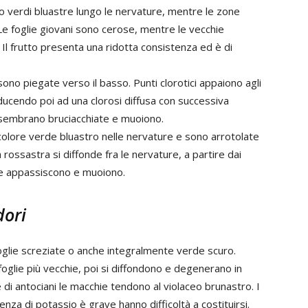
 verdi bluastre lungo le nervature, mentre le zone
e foglie giovani sono cerose, mentre le vecchie
 Il frutto presenta una ridotta consistenza ed è di
 sono piegate verso il basso. Punti clorotici appaiono agli
nducendo poi ad una clorosi diffusa con successiva
he sembrano bruciacchiate e muoiono.
 colore verde bluastro nelle nervature e sono arrotolate
 rossastra si diffonde fra le nervature, a partire dai
glie appassiscono e muoiono.
dori
oglie screziate o anche integralmente verde scuro.
foglie più vecchie, poi si diffondono e degenerano in
e di antociani le macchie tendono al violaceo brunastro. I
enza di potassio è grave hanno difficoltà a costituirsi.