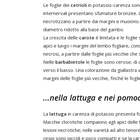
Le foglie dei
cetrioli
in potassio-carenza sono
internervali presentano sfumature bronzee. L
necrotizzano a partire dai margini e muoiono.
diametro ridotto alla base del gambo.
La crescita delle
carote
è limitata e le foglie
apici e lungo i margini del lembo fogliare, co
necrosi, a partire dalle foglie più vecchie c
Nelle
barbabietole
le foglie sono cerose, di
verso il basso. Una colorazione da giallastra a
margini delle foglie più vecchie, finché le fo
...nella lattuga e nei pomo
La
lattuga
in carenza di potassio presenta f
Macchie clorotiche compaiono agli apici delle 
lesioni necrotiche; nelle varietà ad alto tenor
cespi sono piccoli e poco compatti e se la car