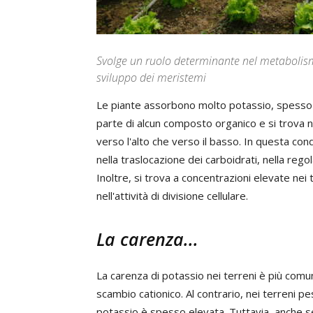
Svolge un ruolo determinante nel metabolismo 
sviluppo dei meristemi
Le piante assorbono molto potassio, spesso an
parte di alcun composto organico e si trova ne
verso l'alto che verso il basso. In questa cond
nella traslocazione dei carboidrati, nella regol
Inoltre, si trova a concentrazioni elevate nei 
nell'attività di divisione cellulare.
La carenza...
La carenza di potassio nei terreni è più comune
scambio cationico. Al contrario, nei terreni pes
potassio è spesso elevata. Tuttavia, anche se