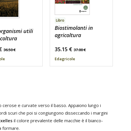
Libro
Biostimolanti in
organismi utili
agricoltura
icoltura
€
35.15
€
36.50
€
37.00
€
ole
Edagricole
no cerose e curvate verso il basso. Appaiono lungo i
ordi scuri che poi si congiungono disseccando i margini
uxelles
il colore prevalente delle macchie è il bianco-
a formare.