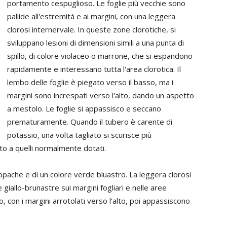
portamento cespuglioso. Le foglie più vecchie sono
pallide all'estremità e ai margini, con una leggera
clorosi internervale. In queste zone clorotiche, si
sviluppano lesioni di dimensioni simili a una punta di
spillo, di colore violaceo o marrone, che si espandono
rapidamente e interessano tutta l'area clorotica. Il
lembo delle foglie è piegato verso il basso, ma i
margini sono increspati verso l'alto, dando un aspetto
a mestolo. Le foglie si appassisco e seccano
prematuramente. Quando il tubero è carente di
potassio, una volta tagliato si scurisce più
o a quelli normalmente dotati.
opache e di un colore verde bluastro. La leggera clorosi
giallo-brunastre sui margini fogliari e nelle aree
so, con i margini arrotolati verso l'alto, poi appassiscono