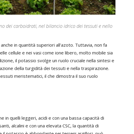
dei carboidrati, nel bilancio idrico dei tessuti e nello
che in quantità superiori all'azoto. Tuttavia, non fa
lle cellule e nei vasi come ione libero, molto mobile sia
izione, il potassio svolge un ruolo cruciale nella sintesi e
azione della turgidità dei tessuti e nella traspirazione.
tessuti meristematici, il che dimostra il suo ruolo
 in quelli leggeri, acidi e con una bassa capacità di
anti, alcalini e con una elevata CSC, la quantità di
 il potassio è abbondante nei terreni argillosi, può