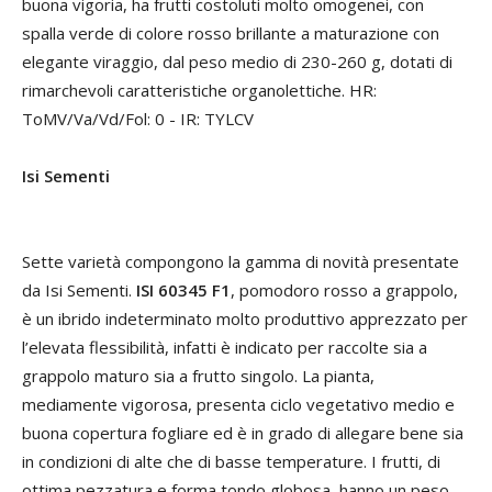
buona vigoria, ha frutti costoluti molto omogenei, con
spalla verde di colore rosso brillante a maturazione con
elegante viraggio, dal peso medio di 230-260 g, dotati di
rimarchevoli caratteristiche organolettiche. HR:
ToMV/Va/Vd/Fol: 0 - IR: TYLCV
Isi Sementi
Sette varietà compongono la gamma di novità presentate
da Isi Sementi.
ISI 60345 F1
, pomodoro rosso a grappolo,
è un ibrido indeterminato molto produttivo apprezzato per
l’elevata flessibilità, infatti è indicato per raccolte sia a
grappolo maturo sia a frutto singolo. La pianta,
mediamente vigorosa, presenta ciclo vegetativo medio e
buona copertura fogliare ed è in grado di allegare bene sia
in condizioni di alte che di basse temperature. I frutti, di
ottima pezzatura e forma tondo globosa, hanno un peso