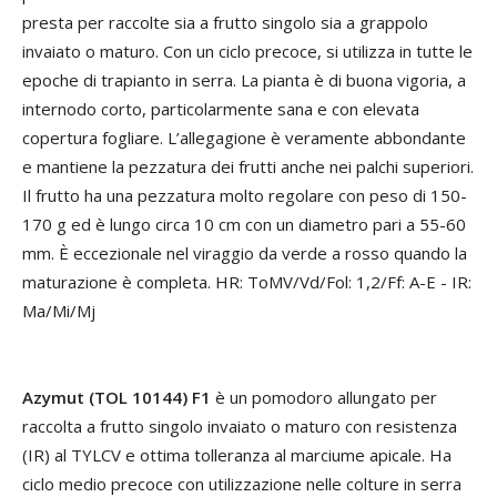
presta per raccolte sia a frutto singolo sia a grappolo
invaiato o maturo. Con un ciclo precoce, si utilizza in tutte le
epoche di trapianto in serra. La pianta è di buona vigoria, a
internodo corto, particolarmente sana e con elevata
copertura fogliare. L’allegagione è veramente abbondante
e mantiene la pezzatura dei frutti anche nei palchi superiori.
Il frutto ha una pezzatura molto regolare con peso di 150-
170 g ed è lungo circa 10 cm con un diametro pari a 55-60
mm. È eccezionale nel viraggio da verde a rosso quando la
maturazione è completa. HR: ToMV/Vd/Fol: 1,2/Ff: A-E - IR:
Ma/Mi/Mj
Azymut (TOL 10144) F1
è un pomodoro allungato per
raccolta a frutto singolo invaiato o maturo con resistenza
(IR) al TYLCV e ottima tolleranza al marciume apicale. Ha
ciclo medio precoce con utilizzazione nelle colture in serra