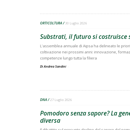
ORTICOLTURA
30 Luglio 2026
Substrati, il futuro si costruisc
L'assemblea annuale di Aipsa ha delineato le prior
coltivazione nei prossimi anni: innovazione, forma
competenze lungo tutta la filiera
Di Andrea Sandini
-
DNA
27 Luglio 2026
Pomodoro senza sapore? La gene
diversa
Il dibattito sul presunto declino del sapore del po