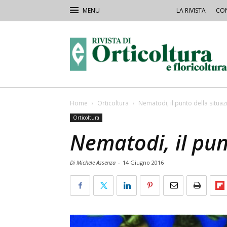
LA RIVISTA
CON
Rivista
Orticoltura
Home
Orticoltura
Nematodi, il punto della situa
Orticoltura
Nematodi, il pun
Di Michele Assenza
-
14 Giugno 2016