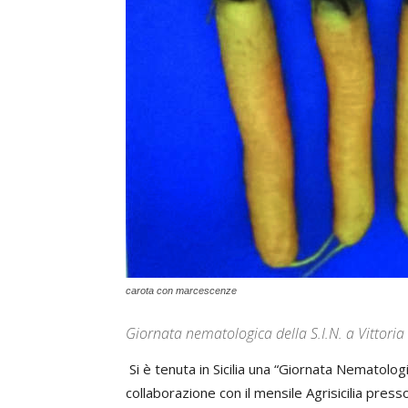
carota con marcescenze
Giornata nematologica della S.I.N. a Vittoria
Si è tenuta in Sicilia una “Giornata Nematolog
collaborazione con il mensile Agrisicilia presso 