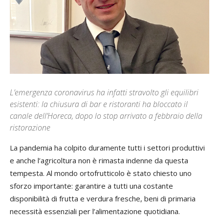
L’emergenza coronavirus ha infatti stravolto gli equilibri
esistenti: la chiusura di bar e ristoranti ha bloccato il
canale dell’Horeca, dopo lo stop arrivato a febbraio della
ristorazione
La pandemia ha colpito duramente tutti i settori produttivi
e anche l’agricoltura non è rimasta indenne da questa
tempesta. Al mondo ortofrutticolo è stato chiesto uno
sforzo importante: garantire a tutti una costante
disponibilità di frutta e verdura fresche, beni di primaria
necessità essenziali per l’alimentazione quotidiana.