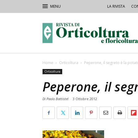
LA RIVISTA
CON
Rivista
Orticoltura
Home
Orticoltura
Peperone, il segreto è la potat
Orticoltura
Peperone, il seg
Di Paolo Battistel
-
3 Ottobre 2012