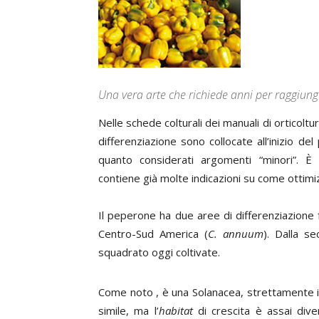
Una vera arte che richiede anni per raggiung
Nelle schede colturali dei manuali di orticoltur
differenziazione sono collocate all’inizio de
quanto considerati argomenti “minori”. È
contiene già molte indicazioni su come ottimiz
Il peperone ha due aree di differenziazione f
Centro-Sud America (
C. annuum
). Dalla s
squadrato oggi coltivate.
Come noto , è una Solanacea, strettamente i
simile, ma l’
habitat
di crescita è assai div