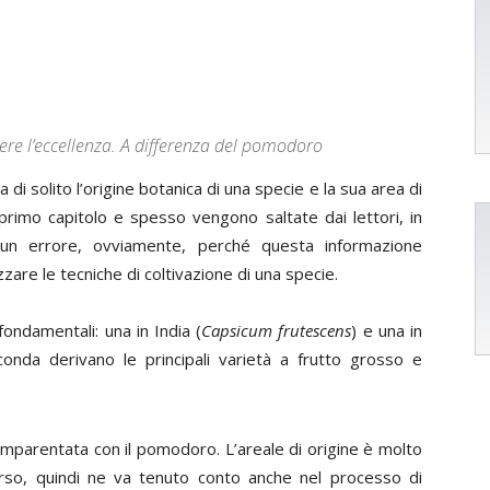
ere l’eccellenza. A differenza del pomodoro
a di solito l’origine botanica di una specie e la sua area di
l primo capitolo e spesso vengono saltate dai lettori, in
 un errore, ovviamente, perché questa informazione
zare le tecniche di coltivazione di una specie.
ondamentali: una in India (
Capsicum frutescens
) e una in
econda derivano le principali varietà a frutto grosso e
mparentata con il pomodoro. L’areale di origine è molto
erso, quindi ne va tenuto conto anche nel processo di