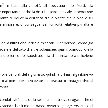
2
/m
, in base alla varietà, alla pezzatura dei frutti, alla
, è importante anche la distribuzione spaziale. Il peperone
uanto si riduce la distanza tra le piante tra le bine e sui
arà minore e, di conseguenza, l’umidità relativa più alta e
e della nutrizione idrica e minerale. Il peperone, come già
ciale e delicato di altre solanacee, quali il pomodoro e la
nuto idrico del substrato, sia di salinità della soluzione
le ore centrali della giornata, quindi la prima irrigazione va
tto al pomodoro. Da evitare soprattutto i ristagni idrici al
tonia
.
conduttività), sia della soluzione nutritiva erogata, che di
 gradisce livelli medio-bassi, ovvero 2,0-2,5
mS
di EC al