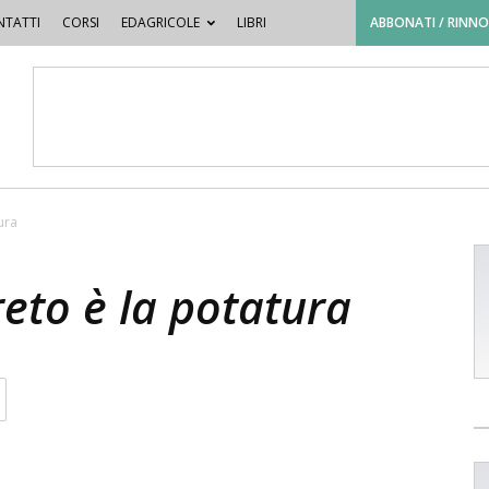
TATTI
CORSI
EDAGRICOLE
LIBRI
ABBONATI / RINN
ura
reto è la potatura