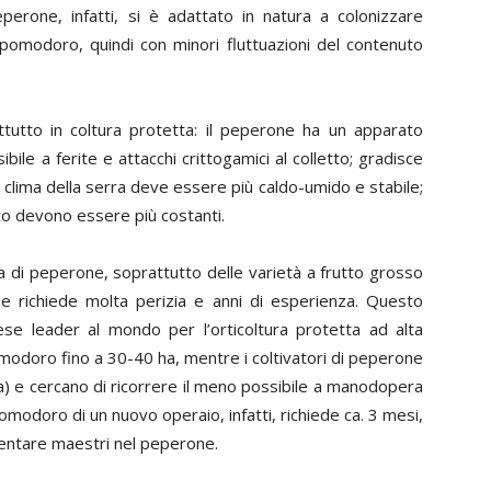
peperone, infatti, si è adattato in natura a colonizzare
pomodoro, quindi con minori fluttuazioni del contenuto
utto in coltura protetta: il peperone ha un apparato
ibile a ferite e attacchi crittogamici al colletto; gradisce
l clima della serra deve essere più caldo-umido e stabile;
rato devono essere più costanti.
ura di peperone, soprattutto delle varietà a frutto grosso
e richiede molta perizia e anni di esperienza. Questo
se leader al mondo per l’orticoltura protetta ad alta
pomodoro fino a 30-40 ha, mentre i coltivatori di peperone
ha) e cercano di ricorrere il meno possibile a manodopera
modoro di un nuovo operaio, infatti, richiede ca. 3 mesi,
ventare maestri nel peperone.