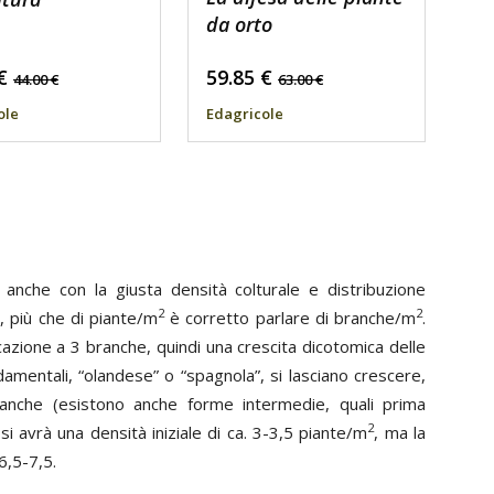
da orto
€
59.85
€
44.00
€
63.00
€
ole
Edagricole
 anche con la giusta densità colturale e distribuzione
2
2
, più che di piante/m
è corretto parlare di branche/m
.
cazione a 3 branche, quindi una crescita dicotomica delle
mentali, “olandese” o “spagnola”, si lasciano crescere,
ranche (esistono anche forme intermedie, quali prima
2
si avrà una densità iniziale di ca. 3-3,5 piante/m
, ma la
6,5-7,5.