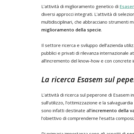
L’attività di miglioramento genetico di
Esase
diversi approcci integrati. L'attività di selezione
multidisciplinari, che abbracciano strumenti m
miglioramento della specie
.
Il settore ricerca e sviluppo dell’azienda utili
pubblici e privati di rilevanza internazionale at
all’incremento del know-how e con concrete imp
La ricerca Esasem sul pep
L’attività di ricerca sul peperone di Esasem i
sull’utilizzo, l’ottimizzazione e la salvaguardia
sono infatti destinate all’
incremento della va
l’obiettivo di comprenderne l’esatta composizi
Di primaria importanza sono gli aspetti di
sos