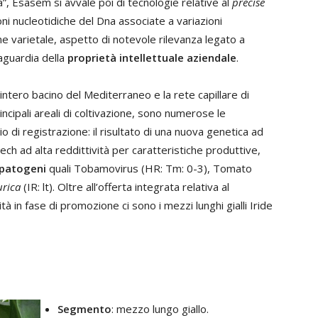
”, Esasem si avvale poi di tecnologie relative al
precise
oni nucleotidiche del Dna associate a variazioni
ione varietale, aspetto di notevole rilevanza legato a
aguardia della
proprietà intellettuale aziendale
.
’intero bacino del Mediterraneo e la rete capillare di
incipali areali di coltivazione, sono numerose le
o di registrazione: il risultato di una nuova genetica ad
ech ad alta reddittività per caratteristiche produttive,
i patogeni
quali Tobamovirus (HR: Tm: 0-3), Tomato
urica
(IR: lt). Oltre all’offerta integrata relativa al
in fase di promozione ci sono i mezzi lunghi gialli Iride
Segmento
: mezzo lungo giallo.