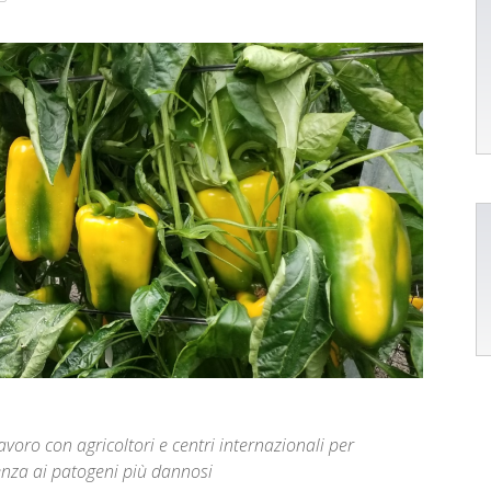
avoro con agricoltori e centri internazionali per
tenza ai patogeni più dannosi