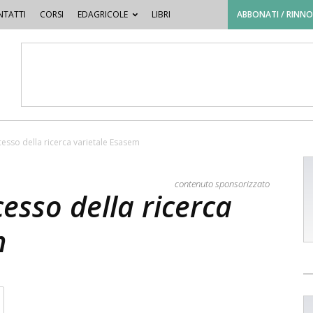
TATTI
CORSI
EDAGRICOLE
LIBRI
ABBONATI / RINN
cesso della ricerca varietale Esasem
contenuto sponsorizzato
cesso della ricerca
m