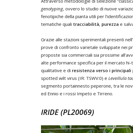
Attraverso metodologie di selezione “classica
genotyping
, ovvero lo studio di nuove variazi
fenotipiche della pianta utili per l’identificaz
tematiche quali
tracciabilità
,
purezza
e salv
Grazie alle stazioni sperimentali presenti nell
prove di confronto varietale sviluppate nei pr
proposte sia commerciali sia prossime all’avvi
alte performance specifica per il mercato hi-t
qualitative e di
resistenza verso i principal
spotted wilt virus (IR: TSWV:0) e
Leveillula ta
segmento portainnesto peperone, tra le novità 
ed Ennio e i rossi Impeto e Tirreno.
IRIDE (PL20069)