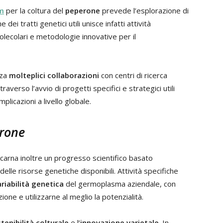
m
per la coltura del
peperone
prevede l’esplorazione di
 dei tratti genetici utili unisce infatti attività
olecolari e metodologie innovative per il
zza
molteplici collaborazioni
con centri di ricerca
traverso l’avvio di progetti specifici e strategici utili
licazioni a livello globale.
erone
ncarna inoltre un progresso scientifico basato
 delle risorse genetiche disponibili. Attività specifiche
riabilità genetica
del germoplasma aziendale, con
one e utilizzarne al meglio la potenzialità.
tenibilità colturale
e l’
innovazione varietale
. In