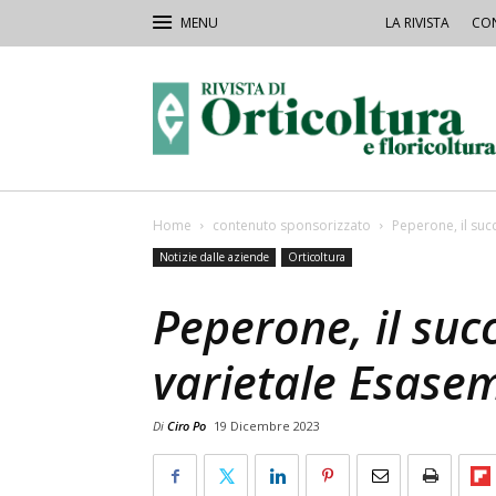
LA RIVISTA
CON
Rivista
Orticoltura
Home
contenuto sponsorizzato
Peperone, il suc
Notizie dalle aziende
Orticoltura
Peperone, il suc
varietale Esase
Di
Ciro Po
19 Dicembre 2023