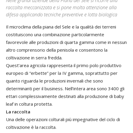
Nelle grandi aziende della Piana del Sele si ricorre alla
raccolta meccanizzata e si pone molta attenzione alla
difesa applicando tecniche preventive e lotta biologica
Il microclima della piana del Sele e la qualità dei terreni
costituiscono una combinazione particolarmente
favorevole alle produzioni di quarta gamma come in nessun
altro comprensorio della penisola e consentono la
coltivazione in serra fredda.
Quest’area agricola rappresenta il primo polo produttivo
europeo di “erbette” per la IV gamma, soprattutto per
quanto riguarda le produzioni invernali che sono
determinanti per il business. Nell’intera area sono 3400 gli
ettari complessivamente destinati alla produzione di baby
leaf in coltura protetta.
La raccolta
Una delle operazioni colturali più impegnative del ciclo di
coltivazione è la raccolta.