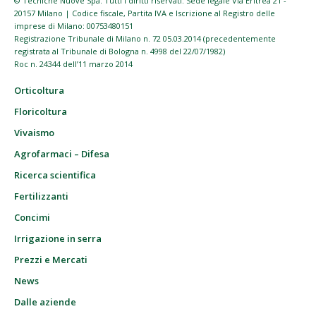
© Tecniche Nuove Spa. Tutti i diritti riservati. Sede legale Via Eritrea 21 -
20157 Milano | Codice fiscale, Partita IVA e Iscrizione al Registro delle
imprese di Milano: 00753480151
Registrazione Tribunale di Milano n. 72 05.03.2014 (precedentemente
registrata al Tribunale di Bologna n. 4998 del 22/07/1982)
Roc n. 24344 dell’11 marzo 2014
Orticoltura
Floricoltura
Vivaismo
Agrofarmaci – Difesa
Ricerca scientifica
Fertilizzanti
Concimi
Irrigazione in serra
Prezzi e Mercati
News
Dalle aziende