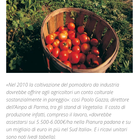
«Nel 2010 la coltivazione del pomodoro da industria
dovrebbe offrire agli agricoltori un conto colturale
sostanzialmente in pareggio»: così Paolo Gazza, direttore
dell’Ainpo di Parma, tra gli stand di Vegetalia. Il costo di
produzione infatti, compreso il lavoro, «dovrebbe
assestarsi sui 5.500-6.000€/ha nella Pianura padana e su
un migliaio di euro in più nel Sud Italia». E i ricavi unitari
sono noti (vedi tabella).