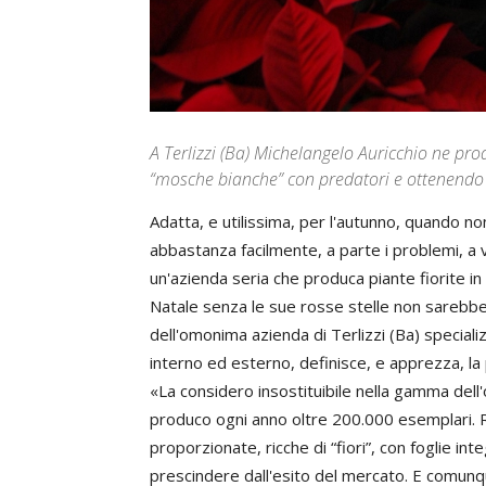
A Terlizzi (Ba) Michelangelo Auricchio ne pro
“mosche bianche” con predatori e ottenendo 
Adatta, e utilissima, per l'autunno, quando non
abbastanza facilmente, a parte i problemi, a v
un'azienda seria che produca piante fiorite in
Natale senza le sue rosse stelle non sarebbe
dell'omonima azienda di Terlizzi (Ba) special
interno ed esterno, definisce, e apprezza, la 
«La considero insostituibile nella gamma dell'o
produco ogni anno oltre 200.000 esemplari. R
proporzionate, ricche di “fiori”, con foglie i
prescindere dall'esito del mercato. E comunq