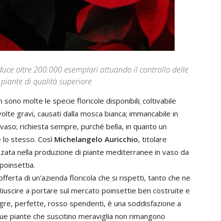
duce oltre 200.000 esemplari attuando il controllo delle
piante di qualità superiore
 sono molte le specie floricole disponibili; coltivabile
olte gravi, causati dalla mosca bianca; immancabile in
 vaso; richiesta sempre, purché bella, in quanto un
 lo stesso. Così
Michelangelo Auricchio
, titolare
izzata nella produzione di piante mediterranee in vaso da
poinsettia.
fferta di un'azienda floricola che si rispetti, tanto che ne
iuscire a portare sul mercato poinsettie ben costruite e
ntegre, perfette, rosso spendenti, è una soddisfazione a
ue piante che suscitino meraviglia non rimangono