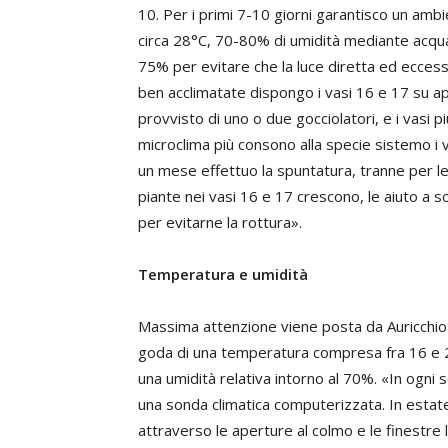
10. Per i primi 7-10 giorni garantisco un ambie
circa 28°C, 70-80% di umidità mediante acqua
75% per evitare che la luce diretta ed eccessi
ben acclimatate dispongo i vasi 16 e 17 su ap
provvisto di uno o due gocciolatori, e i vasi più
microclima più consono alla specie sistemo i va
un mese effettuo la spuntatura, tranne per le 
piante nei vasi 16 e 17 crescono, le aiuto a so
per evitarne la rottura».
Temperatura e umidità
Massima attenzione viene posta da Auricchio af
goda di una temperatura compresa fra 16 e 22°
una umidità relativa intorno al 70%. «In ogni
una sonda climatica computerizzata. In estate 
attraverso le aperture al colmo e le finestre 