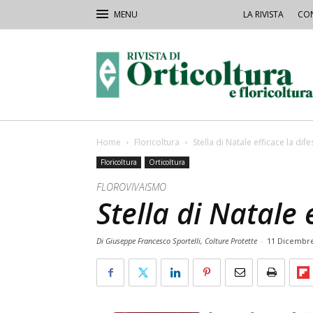
LA RIVISTA
CON
Rivista
Orticoltura
Home
Floricoltura
Stella di Natale efficace la dif
Floricoltura
Orticoltura
FLOROVIVAISMO
Stella di Natale 
Di Giuseppe Francesco Sportelli, Colture Protette
-
11 Dicembre