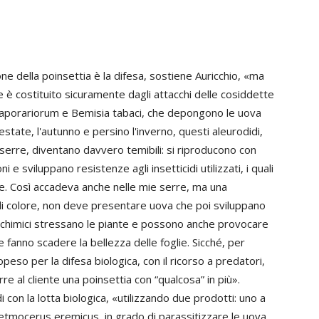
ne della poinsettia è la difesa, sostiene Auricchio, «ma
e è costituito sicuramente dagli attacchi delle cosiddette
 vaporariorum e Bemisia tabaci, che depongono le uova
'estate, l'autunno e persino l'inverno, questi aleurodidi,
e serre, diventano davvero temibili: si riproducono con
e sviluppano resistenze agli insetticidi utilizzati, i quali
ce. Così accadeva anche nelle mie serre, ma una
a di colore, non deve presentare uova che poi sviluppano
otti chimici stressano le piante e possono anche provocare
fanno scadere la bellezza delle foglie. Sicché, per
opeso per la difesa biologica, con il ricorso a predatori,
rre al cliente una poinsettia con “qualcosa” in più».
i con la lotta biologica, «utilizzando due prodotti: uno a
etmocerus eremicus, in grado di parassitizzare le uova