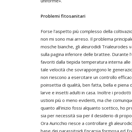
uniforme».
Problemi fitosanitari
Forse l'aspetto più complesso della coltivazio
non mi sono mai arreso. Il problema principal
mosche bianche, gli aleurodidi Trialeurodes
sulla pagina inferiore delle brattee. Durante l
favoriti dalla tiepida temperatura interna all
tale velocità che sovrappongono le generazioni 
non riescono a esercitare un controllo effica
poinsettia di qualità, ben fatta, bella e pien
larve e insetti adulti in casa. Inoltre i prod
ustioni più o meno evidenti, ma che comunque 
quanto all'inizio fossi alquanto scettico, ho pr
sia per necessità sia per il desiderio di propo
Ora Auricchio riesce a controllare gli aleurodid
base dei parassitoidi Encarsia formosa ed Er