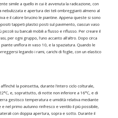
nte simile a quello in cui è avvenuta la radicazione, con
 nebulizzata e apertura dei teli ombreggianti almeno al
va e il calore brucino le piantine. Appena queste si sono
positi tappeti plastici posti sul pavimento, ciascun vaso
 piccoli su bancali mobili a flusso e riflusso. Per creare il
si, per ogni gruppo, l'uno accanto all'altro. Dopo circa
piante uniflora in vaso 10, e la spaziatura. Quando le
rreggersi legando i rami, carichi di foglie, con un elastico
finché la poinsettia, durante l'intero ciclo colturale,
C, e, soprattutto, di notte non inferiore a 16°C, e di
 serra gestisco temperatura e umidità relativa mediante
e nel primo autunno rinfresco e ventilo il più possibile,
laterali con doppia apertura, sopra e sotto. Durante il